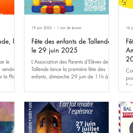
19 juin 2025
1 min de lecture
16 j
nde, le
Fête des enfants de Tallende,
Fê
le 29 juin 2025
Am
2
ar le
L'Association des Parents d'Elèves de
, vendredi
Tallende lance la première fête des
Con
r la Place
enfants, dimanche 29 juin de 11h à
pro
17h, au skate parc de...
Sai
Sal