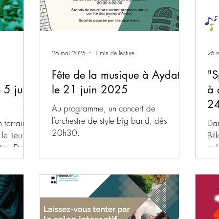
26 mai 2025
1 min de lecture
26 
Fête de la musique à Aydat,
"S
 5 juin
le 21 juin 2025
à 
24
Au programme, un concert de
l’orchestre de style big band, dès
n terrain
Dan
20h30.
le lieu du
Bil
tre. Deux
pré
apr