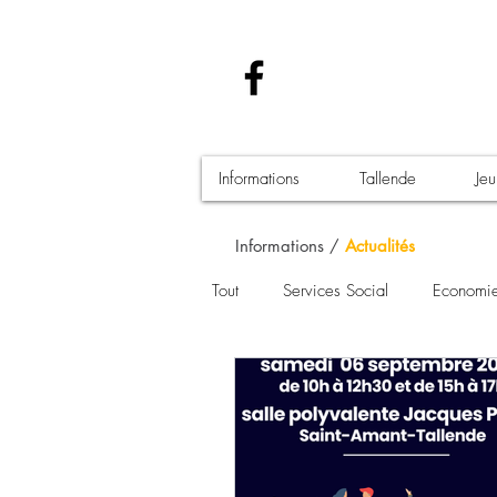
Informations
Tallende
Je
Informations /
Actualités
Tout
Services Social
Economi
Santé - Covid-19
Culture Man