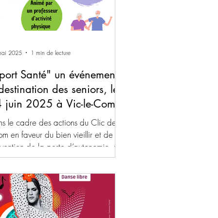
mai 2025
1 min de lecture
port Santé" un événement
destination des seniors, le
 juin 2025 à Vic-le-Comte
s le cadre des actions du Clic de
lom en faveur du bien vieillir et de la
vention de la perte d’autonomie, une
ès-midi "Sport...