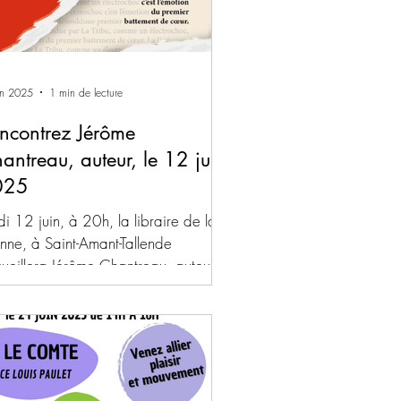
in 2025
1 min de lecture
ncontrez Jérôme
antreau, auteur, le 12 juin
025
di 12 juin, à 20h, la libraire de la
ne, à Saint-Amant-Tallende
ueillera Jérôme Chantreau, auteur
roman "L'affaire de la rue...