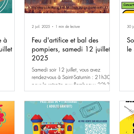
2 juil. 2025
1 min de lecture
30 j
e à
Feu d'artifice et bal des
So
illet
pompiers, samedi 12 juillet
le
2025
Samedi soir 12 juillet, vous avez
rendez-vous à Saint-Saturnin : 21h30
pour la retraite aux flambeaux 22h30
pour admirer le feu...