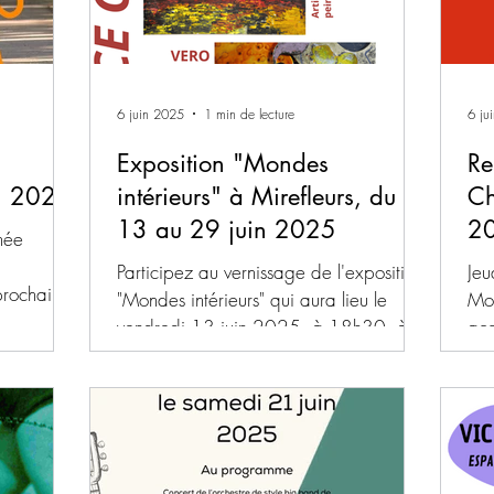
6 juin 2025
1 min de lecture
6 ju
Exposition "Mondes
Re
in 2025
intérieurs" à Mirefleurs, du
Ch
13 au 29 juin 2025
2
née
Participez au vernissage de l'exposition
Jeu
prochain.
"Mondes intérieurs" qui aura lieu le
Mon
vendredi 13 juin 2025, à 18h30, à la
acc
mairie de Mirefleurs.
du 