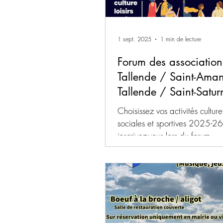
1 sept. 2025
1 min de lecture
Forum des association
Tallende / Saint-Aman
Tallende / Saint-Saturn
6 septembre 2025
Choisissez vos activités culturel
sociales et sportives 2025-26
inscrivez-vous lors du forum
intercommunal des association