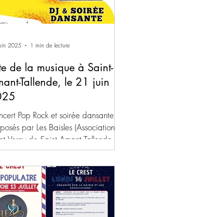
uin 2025
1 min de lecture
te de la musique à Saint-
ant-Tallende, le 21 juin
025
cert Pop Rock et soirée dansante
posés par Les Baisles (Association
nt Verny de Saint Amant Tallende ).
le polyvalente Pignol...