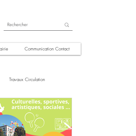
irie
Communication Contact
Travaux Circulation
ections
A la une
Déchets