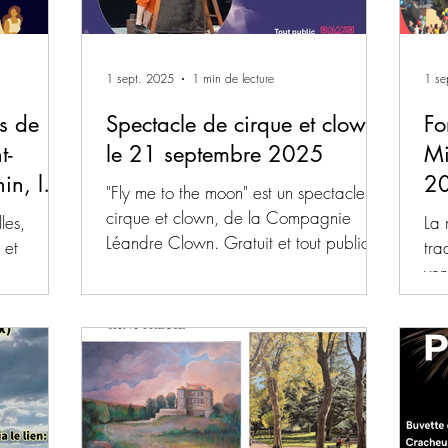
1 sept. 2025
1 min de lecture
1 se
s de
Spectacle de cirque et clown,
Fo
t-
le 21 septembre 2025
Mi
in, le
2
"Fly me to the moon" est un spectacle de
cirque et clown, de la Compagnie
les,
La 
Léandre Clown. Gratuit et tout public, il
 et
tra
aura lieu le dimanche...
ve
s de...
à 1