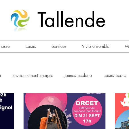
Tallende
unesse
Loisirs
Services
Vivre ensemble
Ma
e
Environnement Energie
Jeunes Scolaire
Loisirs Sports
ifestations
Urbanisme Habitat
Sécurité
Emploi
Él