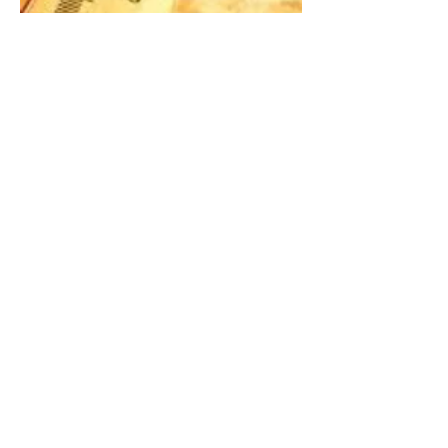
Canicule
Le plan canicule peut être activé par la
préfecture pour faire face à une vague de
chaleur.
Les signes de la canicule ?
La santé peut être en
danger quand trois conditions sont réunies :
il fait très chaud
la nuit, la température ne descend pas, ou très
peu
cela dure depuis plusieurs jours.
Selon l’âge, le corps ne réagit pas de la même
façon aux fortes chaleurs.
le corps transpire beaucoup pour se maintenir à
la bonne température ; les personnes
âgées
transpirant peu, le corps a du mal à se maintenir