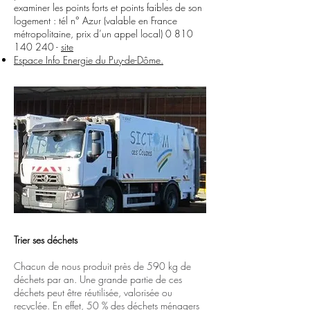
examiner les points forts et points faibles de son
logement : tél n° Azur (valable en France
métropolitaine, prix d’un appel local)
0 810
140 240
-
site
Espace Info Energie du Puy-de-Dôme.
Trier ses déchets
Chacun de nous produit près de 590 kg de
déchets par an. Une grande partie de ces
déchets peut être réutilisée, valorisée ou
recyclée. En effet, 50 % des déchets ménagers