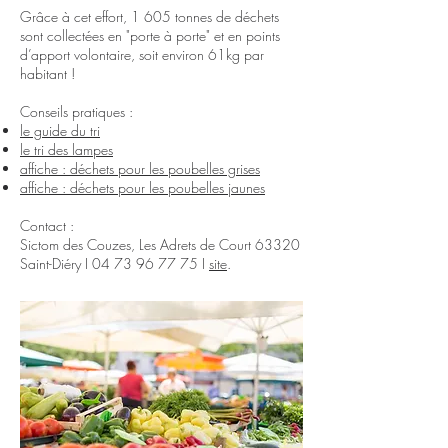
Grâce à cet effort, 1 605 tonnes de déchets
sont collectées en "porte à porte" et en points
d’apport volontaire, soit environ 61kg par
habitant !
Conseils pratiques :
le guide du tri
le tri des lampes
affiche : déchets pour les poubelles grises
affiche : déchets pour les poubelles jaunes
Contact :
Sictom des Couzes, Les Adrets de Court 63320
Saint-Diéry I
04 73 96 77 75
I
site
.