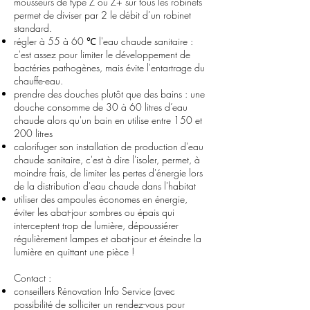
mousseurs de type Z ou Z+ sur tous les robinets
permet de diviser par 2 le débit d’un robinet
standard.
régler à 55 à 60 ℃ l'eau chaude sanitaire :
c'est assez pour limiter le développement de
bactéries pathogènes, mais évite l'entartrage du
chauffe-eau.
prendre des douches plutôt que des bains : une
douche consomme de 30 à 60 litres d’eau
chaude alors qu'un bain en utilise entre 150 et
200 litres
calorifuger son installation de production d'eau
chaude sanitaire, c'est à dire l'isoler, permet, à
moindre frais, de limiter les pertes d'énergie lors
de la distribution d'eau chaude dans l'habitat
utiliser des ampoules économes en énergie,
éviter les abat-jour sombres ou épais qui
interceptent trop de lumière, dépoussiérer
régulièrement lampes et abat-jour et éteindre la
lumière en quittant une pièce !
Contact
:
conseillers Rénovation Info Service (avec
possibilité de solliciter un rendez-vous pour