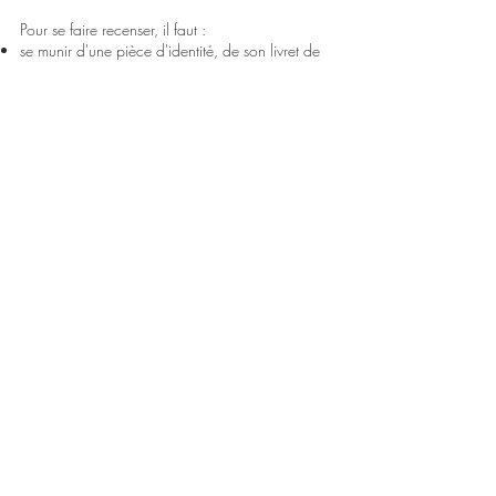
Pour se faire recenser, il faut :
se munir d'une pièce d'identité, de son livret de
famille
préparer un courrier mentionnant son nom, son
prénom, son adresse, sa situation de famille,
ainsi que sa situation
scolaire/universitaire/professionnelle
se rendre à la mairie ou sur le
site dédié cet effet
.
Journée Défense et Citoyenneté