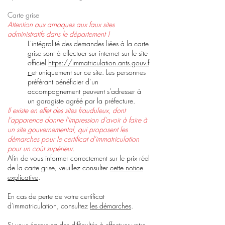
Carte grise
Attention aux arnaques aux faux sites
administratifs dans le département !
L'intégralité des demandes liées à la carte
grise sont à effectuer sur internet sur le site
officiel
https://immatriculation.ants.gouv.f
r
et uniquement sur ce site. Les personnes
préférant bénéficier d’un
accompagnement peuvent s’adresser à
un garagiste agréé par la préfecture.
Il existe en effet des sites frauduleux, dont
l'apparence donne l'impression d'avoir à faire à
un site gouvernemental, qui proposent les
démarches pour le certificat d'immatriculation
pour un coût supérieur.
Afin de vous informer correctement sur le prix réel
de la carte grise, veuillez consulter
cette notice
explicative
.
En cas de perte de votre certificat
d'immatriculation, consultez
les démarches
.
Si vous éprouvez des difficultés à effectuer votre