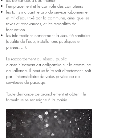
les demandes d’abonnement
l’emplacement et le contrôle des compteurs
les tarifs incluant le prix du service (abonnement
et m³ d'eau) fixé par la commune, ainsi que les
taxes et redevances, et les modalités de
facturation
les informations concernant la sécurité sanitaire
(qualité de l'eau, installations publiques et
privées, ...).
Le raccordement au réseau public
d’assainissement est obligatoire sur la commune
de Tallende. Il peut se faire soit directement, soit
par l’intermédiaire de voies privées ou de
servitudes de passage.
Toute demande de branchement et obtenir le
formulaire se renseigne à la
mairie
.