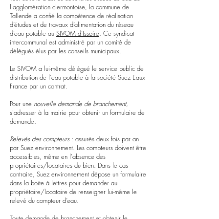
l'agglomération clermontoise, la commune de
Tallende a confié la compétence de réalisation
d’études et de travaux d’alimentation du réseau
d’eau potable au
SIVOM d’Issoire
. Ce syndicat
intercommunal est administré par un comité de
délégués élus par les conseils municipaux.
Le SIVOM a lui-même délégué le service public de
distribution de l'eau potable à la société Suez Eaux
France par un contrat.
Pour une
nouvelle demande de branchement
,
s'adresser à la mairie pour obtenir un formulaire de
demande.
Relevés des compteurs
: assurés deux fois par an
par Suez environnement. Les compteurs doivent être
accessibles, même en l'absence des
propriétaires/locataires du bien. Dans le cas
contraire, Suez environnement dépose un formulaire
dans la boite à lettres pour demander au
propriétaire/locataire de renseigner lui-même le
relevé du compteur d’eau.
Toute demande de branchement et obtenir le