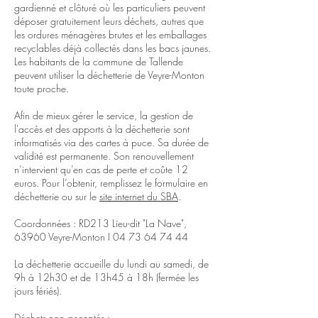
gardienné et clôturé où les particuliers peuvent
déposer gratuitement leurs déchets, autres que
les ordures ménagères brutes et les emballages
recyclables déjà collectés dans les bacs jaunes.
Les habitants de la commune de Tallende
peuvent utiliser la déchetterie de Veyre-Monton
toute proche.
Afin de mieux gérer le service, la gestion de
l'accès et des apports à la déchetterie sont
informatisés via des cartes à puce. Sa durée de
validité est permanente. Son renouvellement
n’intervient qu’en cas de perte et coûte 12
euros. Pour l’obtenir, remplissez le formulaire en
déchetterie ou sur le
site internet du SBA
.
Coordonnées : RD213 Lieu-dit "La Nave",
63960 Veyre-Monton I
04 73 64 74 44
La déchetterie accueille
du lundi au samedi, de
9h à 12h30 et de 13h45 à 18h (
fermée les
jours fériés).
Déchets non acceptés :