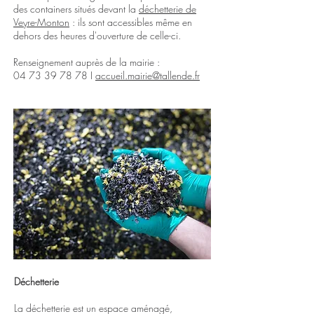
des containers situés devant la
déchetterie de
Veyre-Monton
: ils sont accessibles même en
dehors des heures d'ouverture de celle-ci.
Renseignement auprès de la mairie :
04 73 39 78 78
I
accueil.mairie@tallende.fr
Déchetterie
La déchetterie est un espace aménagé,