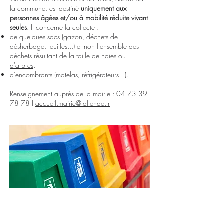
la commune, est destiné
uniquement aux
personnes âgées et/ou à mobilité réduite vivant
seules
. Il concerne la collecte :
de quelques sacs (gazon, déchets de
désherbage, feuilles...) et non l'ensemble des
déchets résultant de la
taille de haies ou
d'arbres
.
d'encombrants (matelas, réfrigérateurs...).
Renseignement auprès de la mairie :
04 73 39
78 78
I
accueil.mairie@tallende.fr