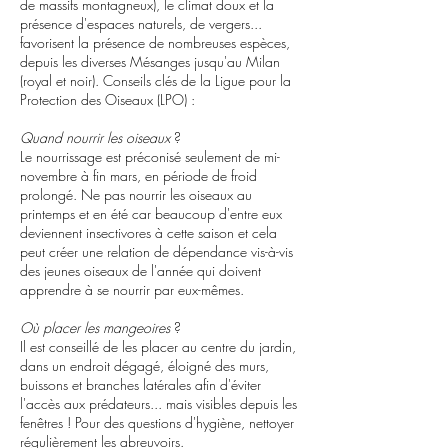
de massifs montagneux), le climat doux et la
présence d'espaces naturels, de vergers...
favorisent la présence de nombreuses espèces,
depuis les diverses Mésanges jusqu'au Milan
(royal et noir). Conseils clés de la Ligue pour la
Protection des Oiseaux (LPO) :
Quand nourrir les oiseaux
?
Le nourrissage est préconisé seulement de mi-
novembre à fin mars, en période de froid
prolongé. Ne pas nourrir les oiseaux au
printemps et en été car beaucoup d'entre eux
deviennent insectivores à cette saison et cela
peut créer une relation de dépendance vis-à-vis
des jeunes oiseaux de l'année qui doivent
apprendre à se nourrir par eux-mêmes.
Où placer les mangeoires
?
Il est conseillé de les placer au centre du jardin,
dans un endroit dégagé, éloigné des murs,
buissons et branches latérales afin d'éviter
l'accès aux prédateurs... mais visibles depuis les
fenêtres ! Pour des questions d'hygiène, nettoyer
régulièrement les abreuvoirs.