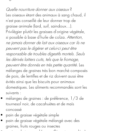
Quelle nourriture donner aux oiseaux
?
Les oiseaux étant des animaux à sang chaud, il
n'est pas conseillé de leur donner trop de
graisse animale (lard, suif, saindoux…).
Privilégier plutôt les graisses d'origine végétale,
si possible à base d'huile de colza.
Attention,
ne jamais donner de lait aux oiseaux car ils ne
peuvent pas le digérer et celui-ci peut être
responsable de troubles digestifs mortels. Seuls
les dérivés laitiers cuits, tels que le fromage,
peuvent être donnés en très petite quantité.
Les
mélanges de graines très bon marché composés
de pois, de lentilles et de riz doivent aussi être
évités ainsi que les biscuits pour animaux
domestiques. Les aliments recommandés sont les
suivants :
mélanges de graines : de préférence, 1/3 de
tournesol noir, de cacahuètes et de maïs
concassé
pain de graisse végétale simple
pain de graisse végétale mélangé avec des
graines, fruits rouges ou insectes