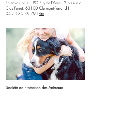
En savoir plus : LPO Puy-de-Dôme I 2 bis rue du
Clos Perret, 63100 Clermont-Ferrand I
04 73 36 39 79
I
site
.
Société de Protection des Animaux
L'Association Protectrice des Animaux du Puy-de-
Dôme
recueille et soigne les animaux
domestiques abandonnés ou en détresse.
Si vous avez perdu votre animal, ou vous
souhaitez adopter un chat ou un chien,