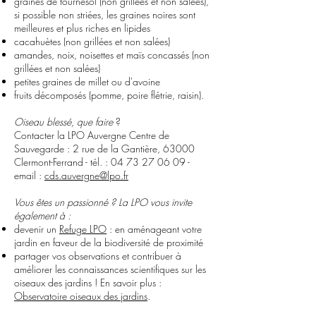
graines de tournesol (non grillées et non salées),
si possible non striées, les graines noires sont
meilleures et plus riches en lipides
cacahuètes (non grillées et non salées)
amandes, noix, noisettes et maïs concassés (non
grillées et non salées)
petites graines de millet ou d'avoine
fruits décomposés (pomme, poire flétrie, raisin).
Oiseau blessé, que faire
?
Contacter la LPO Auvergne Centre de
Sauvegarde : 2 rue de la Gantière, 63000
Clermont-Ferrand - tél. :
04 73 27 06 09
-
email :
cds.auvergne@lpo.fr
Vous êtes un passionné ? La LPO vous invite
également à :
devenir un
Refuge LPO
: en aménageant votre
jardin en faveur de la biodiversité de proximité
partager vos observations et contribuer à
améliorer les connaissances scientifiques sur les
oiseaux des jardins ! En savoir plus :
Observatoire oiseaux des jardins
.