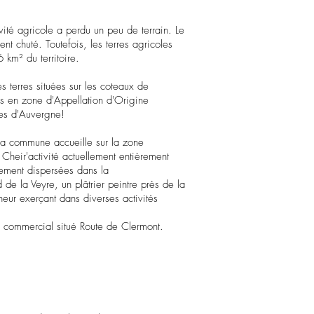
vité agricole a perdu un peu de terrain. Le
t chuté. Toutefois, les terres agricoles
 km² du territoire.
 terres situées sur les coteaux de
es en zone d'Appellation d'Origine
tes d'Auvergne!
la commune accueille sur la zone
 Cheir'activité actuellement entièrement
lement dispersées dans la
 la Veyre, un plâtrier peintre près de la
eur exerçant dans diverses activités
e commercial situé Route de Clermont.