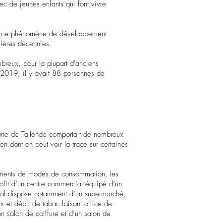
ec de jeunes enfants qui font vivre
ète ce phénomène de développement
nières décennies.
mbreux, pour la plupart d'anciens
En 2019, il y avait 88 personnes de
mune de Tallende comportait de nombreux
n dont on peut voir la trace sur certaines
ements de modes de consommation, les
ofit d’un centre commercial équipé d’un
ial dispose notamment d’un supermarché,
 et débit de tabac faisant office de
un salon de coiffure et d’un salon de