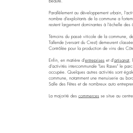
beauté.
Parallèlement au développement urbain, l’acti
nombre d’exploitants de la commune a fortemen
restent largement dominantes à l’échelle des 6
Témoins du passé viticole de la commune, des
Tallende (versant du Crest) demeurent classé
Contrôlée pour la production de vins des Cô
Enfin,
en matière d'
entreprises
et d'
artisanat
, 
d’activités intercommunale "Les Rases" le parc
occupée. Quelques autres activités sont éga
commune, notamment une menuiserie au bord de
Salle des Fêtes et de nombreux auto entrepren
La majorité des
commerces
se situe au centr