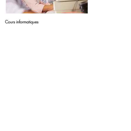
Cours informatiques
Activité proposées par le Club des 9 Fontaines.
Contact :
Vincent Navarro I
06 65 13 83 12
I
club.neuf.fontaines@gmail.com
Mairie de Tallende
7 rue de la Mairie
63450 Tallende
04 73 39 78 78
accueil.mairie@tallende.fr
Lundi : 10h à 12h
Mercredi : 16h à 18h30
V
endredi : 10h à 12h