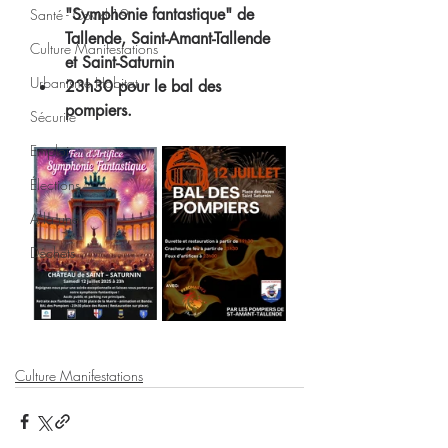
"Symphonie fantastique" de 
Santé - Covid-19
Tallende, Saint-Amant-Tallende 
Culture Manifestations
et Saint-Saturnin
Urbanisme Habitat
23h30 pour le bal des 
pompiers.
Sécurité
Emploi
Élections
A la une
Déchets
Culture Manifestations