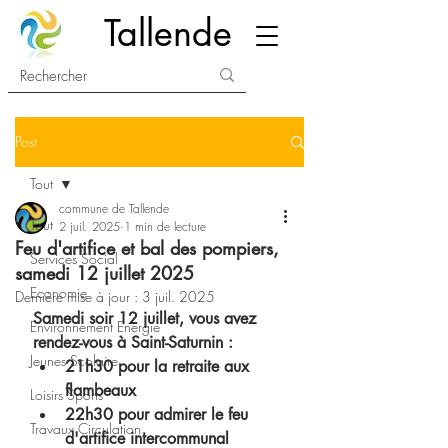
Tallende
Post
Tout
commune de Tallende
Tout
2 juil. 2025
1 min de lecture
Feu d'artifice et bal des pompiers,
Services Social
samedi 12 juillet 2025
Economie
Dernière mise à jour :
3 juil. 2025
Samedi soir 12 juillet, vous avez 
Environnement Energie
rendez-vous à Saint-Saturnin : 
Jeunes Scolaire
21h30 pour la retraite aux 
flambeaux
Loisirs Sports
22h30 pour admirer le feu 
Travaux Circulation
d'artifice intercommunal 