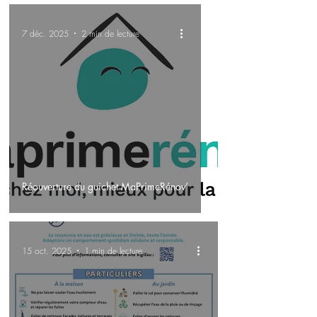
7 déc. 2025
2 min de lecture
Réouverture du guichet MaPrimeRénov’
15 oct. 2025
1 min de lecture