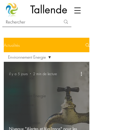
Tallende
Actualités
Environnement Energie
Tout
il y a 5 jours
2 min de lecture
Services Social
Economie
Environnement Energie
Jeunes Scolaire
Loisirs Sports
Travaux Circulation
Niveaux "Alertes et Vigilance" pour les