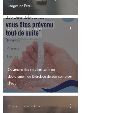
Santé - Covid-19
usages de l'eau
Culture Manifestations
Urbanisme Habitat
Sécurité
27 juil.
1 min de lecture
Emploi
Élections
A la une
Déchets
Ouverture des services suite au
déploiement du télérelevé de son compteur
d'eau
25 juin
3 min de lecture