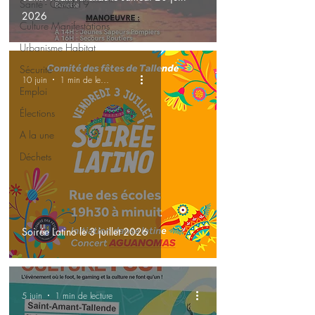
Santé - Covid-19
2026
Culture Manifestations
Urbanisme Habitat
Sécurité
10 juin
1 min de lecture
Emploi
Élections
A la une
Déchets
Soirée Latino le 3 juillet 2026
5 juin
1 min de lecture