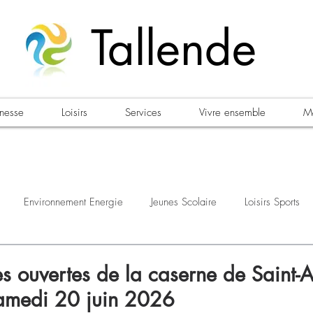
Tallende
unesse
Loisirs
Services
Vivre ensemble
Ma
Environnement Energie
Jeunes Scolaire
Loisirs Sports
estations
Urbanisme Habitat
Sécurité
Emploi
Élec
es ouvertes de la caserne de Saint-
samedi 20 juin 2026