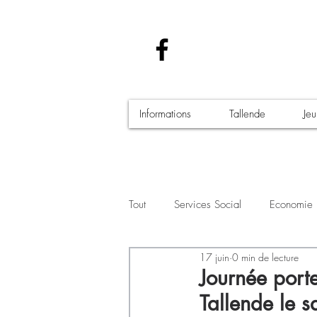
Informations
Tallende
Je
Tout
Services Social
Economie
17 juin
0 min de lecture
Santé - Covid-19
Culture Manif
Journée port
Tallende le 