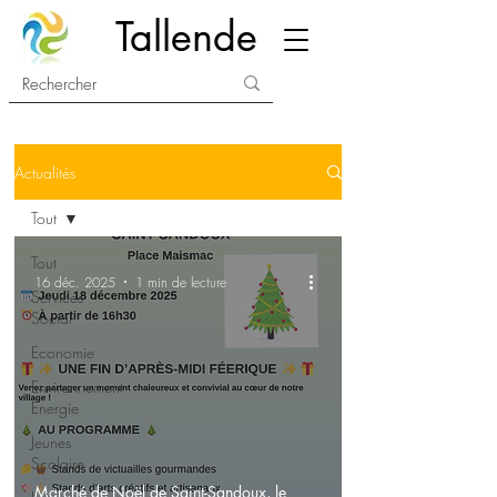
Tallende
Actualités
Tout
Tout
16 déc. 2025
1 min de lecture
Services
Social
Economie
Environnement
Energie
Jeunes
Scolaire
Marché de Noël de Saint-Sandoux, le