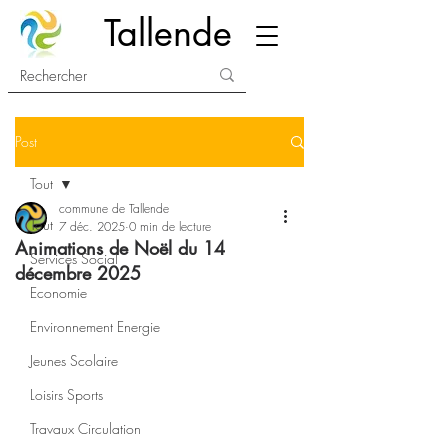
Tallende
Post
Tout
commune de Tallende
Tout
7 déc. 2025
0 min de lecture
Animations de Noël du 14
Services Social
décembre 2025
Economie
Environnement Energie
Jeunes Scolaire
Loisirs Sports
Travaux Circulation