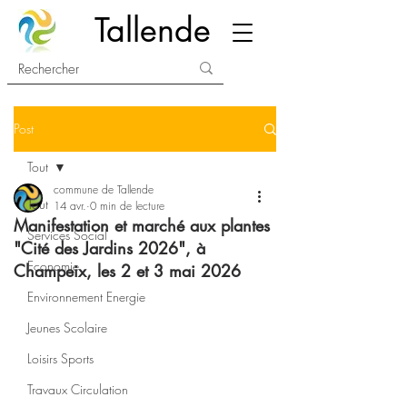
Tallende
Post
Tout
commune de Tallende
Tout
14 avr.
0 min de lecture
Manifestation et marché aux plantes
Services Social
"Cité des Jardins 2026", à
Economie
Champeix, les 2 et 3 mai 2026
Environnement Energie
Jeunes Scolaire
Loisirs Sports
Travaux Circulation