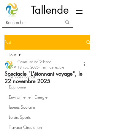
Tallende
Post
Tout
Commune de Tallende
Tout
18 nov. 2025
1 min de lecture
Spectacle "L'étonnant voyage", le
Services Social
22 novembre 2025
Economie
Environnement Energie
Jeunes Scolaire
Loisirs Sports
Travaux Circulation