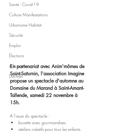
Santé - Covid-19
Culture Manifestations
Urbanisme Habitat
Sécurité
Emploi
Élections
A la une
En partenariat avec Anim'mômes de 
Saint-Saturnin, l'association Imagine 
Déchets
propose un spectacle d'automne au 
Domaine du Marand à Saint-Amant-
Tallende, samedi 22 novembre à 
15h. 
A l'issue du spectacle : 
buvette avec gourmandises
ateliers créatifs pour tous les enfants.