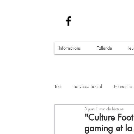
Informations
Tallende
Je
Tout
Services Social
Economie
5 juin
1 min de lecture
Santé - Covid-19
Culture Manif
"Culture Foot
gaming et la 