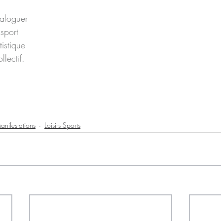
ialoguer 
 sport 
istique 
llectif.
anifestations
Loisirs Sports