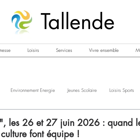
Tallende
unesse
Loisirs
Services
Vivre ensemble
Ma
Environnement Energie
Jeunes Scolaire
Loisirs Sports
estations
Urbanisme Habitat
Sécurité
Emploi
Élec
", les 26 et 27 juin 2026 : quand le
culture font équipe !