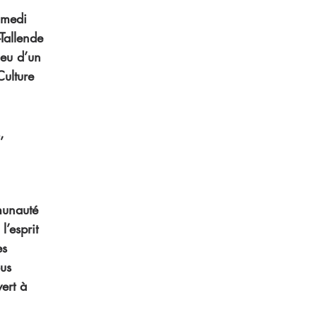
amedi 
Tallende 
jeu d’un 
Culture 
, 
unauté 
l’esprit 
es 
us 
vert à 