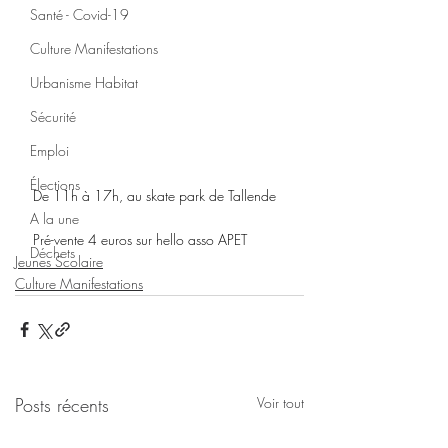
Santé - Covid-19
Culture Manifestations
Urbanisme Habitat
Sécurité
Emploi
Élections
De 11h à 17h, au skate park de Tallende
A la une
Pré-vente 4 euros sur hello asso APET
Déchets
Jeunes Scolaire
Culture Manifestations
Posts récents
Voir tout