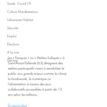
Santé - Covid-19
Culture Manifestations
Urbanisme Habitat
Sécurité
Emploi
Élections
A la une
Les « Fresques » ou « Ateliers ludiques » à 
Déchets
Saint-Amant-Tallende (63) désignent des 
ateliers participatifs visant à sensibiliser le 
public aux grands enjeux comme le climat, 
la biodiversité, le numérique ou 
l’alimentation à travers des jeux 
collaboratifs accessibles à partir de 15 
ans selon les éditions.
En savoir plus