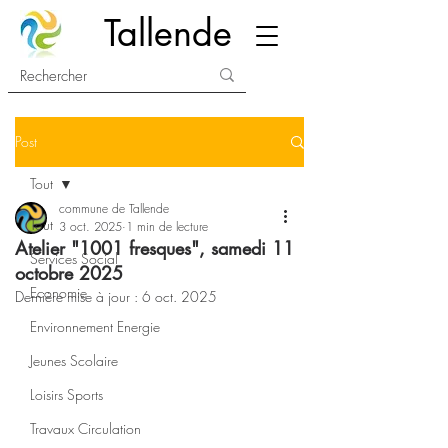
Tallende
Post
Tout
commune de Tallende
Tout
3 oct. 2025
1 min de lecture
Atelier "1001 fresques", samedi 11
Services Social
octobre 2025
Economie
Dernière mise à jour :
6 oct. 2025
Environnement Energie
Jeunes Scolaire
Loisirs Sports
Travaux Circulation