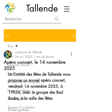
Tallende
Post
Tout
commune de Tallende
Tout
24 oct. 2025
1 min de lecture
Apéro concert, le 14 novembre
Services Social
2025
Economie
Le Comité des fêtes de Tallende vous 
propose un nouvel apéro concert, 
Environnement Energie
vendredi 14 novembre 2025, à 
Jeunes Scolaire
19h3à, avec le groupe des Bad 
Budes, à la salle des fêtes.
Loisirs Sports
Travaux Circulation
Entrée gratuite