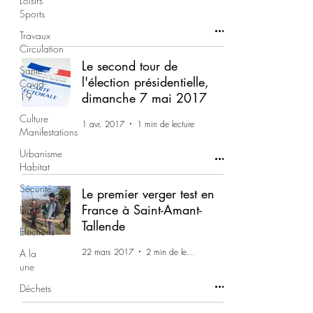
Loisirs
Sports
Travaux
Circulation
Le second tour de
Santé -
l'élection présidentielle,
Covid-
dimanche 7 mai 2017
19
Culture
1 avr. 2017
1 min de lecture
Manifestations
Urbanisme
Habitat
Sécurité
Le premier verger test en
France à Saint-Amant-
Emploi
Tallende
Élections
22 mars 2017
2 min de lecture
A la
une
Déchets