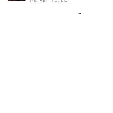
17 févr. 2017
1 min de lecture
Des Cheires à
Mond'Arverne
Communauté
8 févr. 2017
2 min de lecture
10. Manger sain,
jardiner... sain.
1 févr. 2017
2 min de lecture