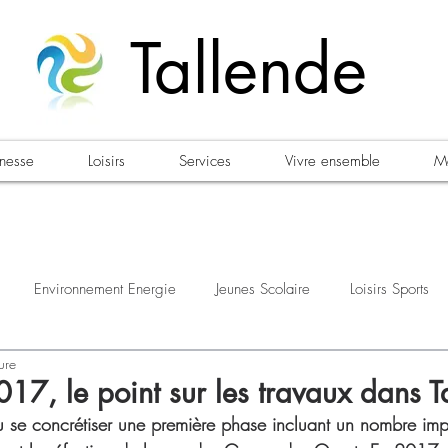
Tallende
unesse
Loisirs
Services
Vivre ensemble
Ma
Environnement Energie
Jeunes Scolaire
Loisirs Sports
ure
estations
Urbanisme Habitat
Sécurité
Emploi
Élec
17, le point sur les travaux dans T
 se concrétiser une première phase incluant un nombre imp