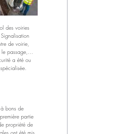
l des voiries 
Signalisation 
tre de voirie, 
 le passage,... 
curité a été ou 
spécialisée. 
é à bons de 
remière partie 
e propriété de 
ales ont été mis 