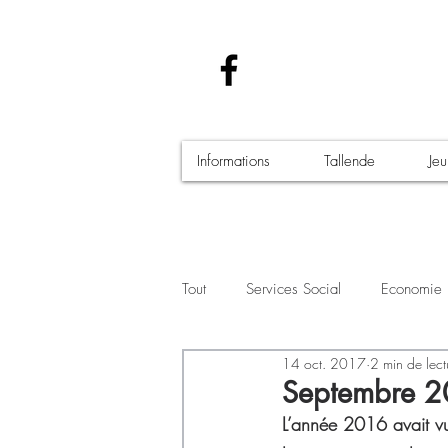
Informations
Tallende
Je
Tout
Services Social
Economie
14 oct. 2017
2 min de lect
Santé - Covid-19
Culture Manif
Septembre 20
L’année 2016 avait vu