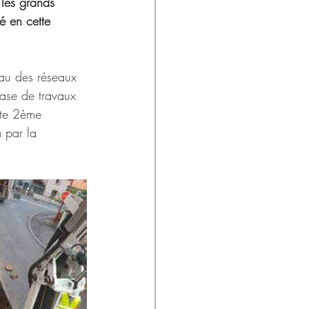
les grands 
é en cette 
eau des réseaux 
hase de travaux 
ette 2ème 
 par la 