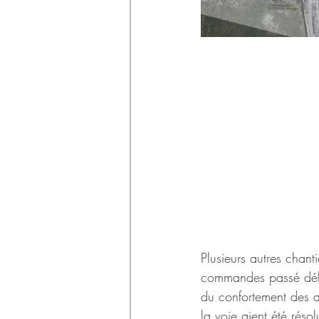
Plusieurs autres chant
commandes passé débu
du confortement des a
la voie aient été réso