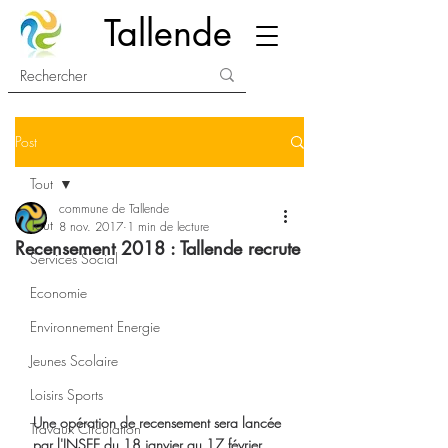
Tallende
Post
Tout
commune de Tallende
Tout
8 nov. 2017
1 min de lecture
Recensement 2018 : Tallende recrute
Services Social
Economie
Environnement Energie
Jeunes Scolaire
Loisirs Sports
Une opération de recensement sera lancée 
Travaux Circulation
par l'INSEE du 18 janvier au 17 février 