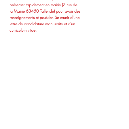
présenter rapidement en mairie (7 rue de 
la Mairie 63450 Tallende) pour avoir des 
renseignements et postuler. Se munir d'une 
lettre de candidature manuscrite et d'un 
curriculum vitae.
[endif]--![endif]--[endif]--![endif]--
Posts récents
Voir tout