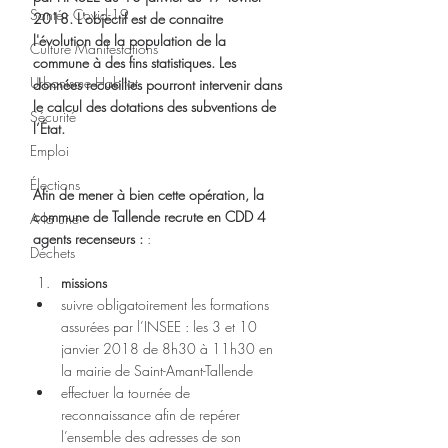
Santé - Covid-19
2018. L'objectif est de connaitre 
l'évolution de la population de la 
Culture Manifestations
commune à des fins statistiques. Les 
Urbanisme Habitat
données recueillies pourront intervenir dans 
le calcul des dotations des subventions de 
Sécurité
l’État.
Emploi
Élections
Afin de mener à bien cette opération, la 
commune de Tallende recrute en CDD 4 
A la une
agents recenseurs :
 :
Déchets
missions
suivre obligatoirement les formations 
assurées par l’INSEE : les 3 et 10 
janvier 2018 de 8h30 à 11h30 en 
la mairie de Saint-Amant-Tallende  
effectuer la tournée de 
reconnaissance afin de repérer 
l’ensemble des adresses de son 