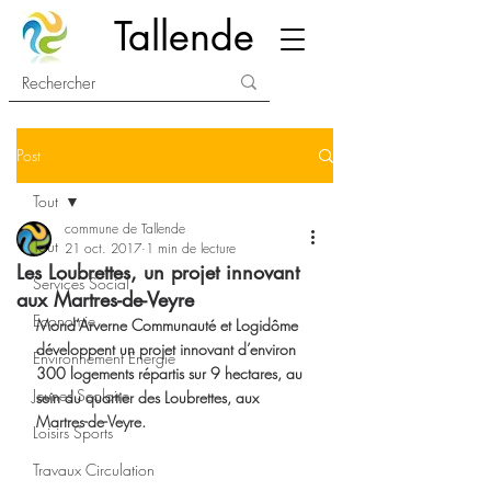
Tallende
Post
Tout
commune de Tallende
Tout
21 oct. 2017
1 min de lecture
Les Loubrettes, un projet innovant
Services Social
aux Martres-de-Veyre
Economie
Mond’Arverne Communauté et Logidôme 
développent un projet innovant d’environ 
Environnement Energie
300 logements répartis sur 9 hectares, au 
Jeunes Scolaire
sein du quartier des Loubrettes, aux 
Martres-de-Veyre. 
Loisirs Sports
Travaux Circulation