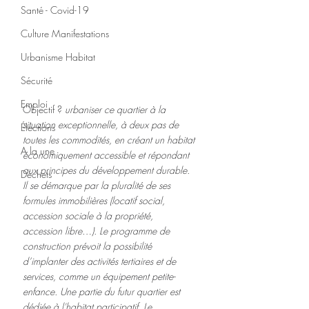
Santé - Covid-19
Culture Manifestations
Urbanisme Habitat
Sécurité
Emploi
Objectif ? 
urbaniser ce quartier à la 
situation exceptionnelle, à deux pas de 
Élections
toutes les commodités, en créant un habitat 
A la une
économiquement accessible et répondant 
aux principes du développement durable. 
Déchets
Il se démarque par la pluralité de ses 
formules immobilières (locatif social, 
accession sociale à la propriété, 
accession libre…). Le programme de 
construction prévoit la possibilité 
d’implanter des activités tertiaires et de 
services, comme un équipement petite-
enfance. Une partie du futur quartier est 
dédiée à l'habitat participatif. Le 