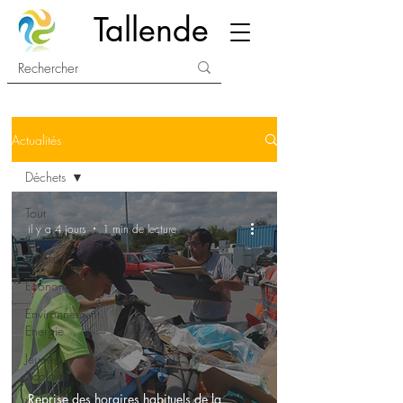
Tallende
Actualités
Déchets
Tout
il y a 4 jours
1 min de lecture
Services
Social
Economie
Environnement
Energie
Jeunes
Scolaire
Reprise des horaires habituels de la