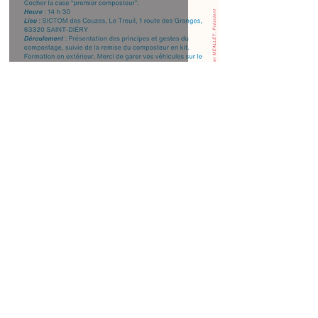
S'équiper d'un composteur tout neuf
12 juil. 2024
1 min de lecture
Atelier "Vers mon Évènement Zéro Déchet",