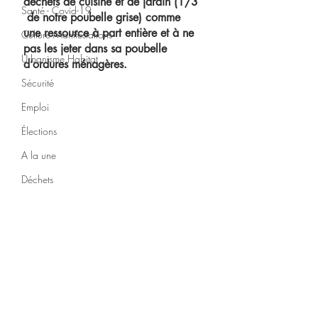
déchets de cuisine et de jardin (1/3 
Santé - Covid-19
 de notre poubelle grise) comme 
une ressource à part entière et à ne 
Culture Manifestations
pas les jeter dans sa poubelle 
Urbanisme Habitat
d’ordures ménagères. 
Sécurité
Emploi
Élections
A la une
Déchets