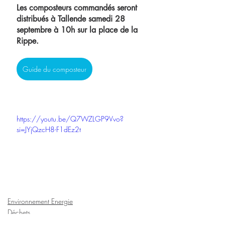
Les composteurs commandés seront 
distribués à Tallende samedi 28 
septembre à 10h sur la place de la 
Rippe.
Guide du composteur
https://youtu.be/Q7WZLGP9Vvo?
si=JYjQzcH8-F1dEz2t
Environnement Energie
Déchets