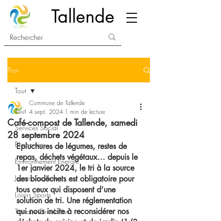
Tallende
Post
Tout
Commune de Tallende
Tout
4 sept. 2024
1 min de lecture
Café-compost de Tallende, samedi
Services Social
28 septembre 2024
Economie
Epluchures de légumes, restes de 
repas, déchets végétaux… depuis le 
Environnement Energie
1er janvier 2024, le tri à la source 
Jeunes Scolaire
des biodéchets est obligatoire pour 
tous ceux qui disposent d’une 
Loisirs Sports
solution de tri. Une réglementation 
qui nous incite à reconsidérer nos 
Travaux Circulation