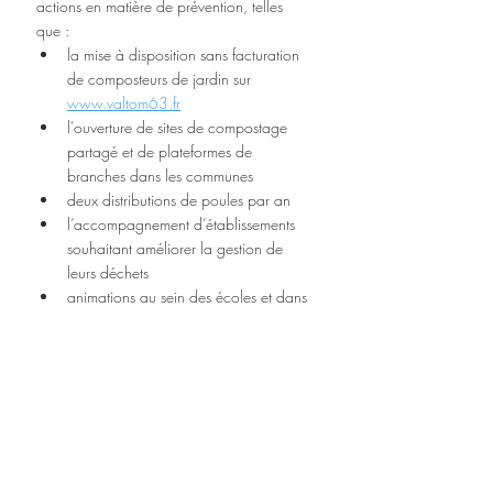
actions en matière de prévention, telles 
que :
la mise à disposition sans facturation 
de composteurs de jardin sur 
www.valtom63.fr
l'ouverture de sites de compostage 
partagé et de plateformes de 
branches dans les communes
deux distributions de poules par an
l’accompagnement d’établissements 
souhaitant améliorer la gestion de 
leurs déchets
animations au sein des écoles et dans 
le cadre d'événements
et bien d’autres projets autour du 
réemploi, de la réduction et du tri des 
déchets.
Environnement Energie
Déchets