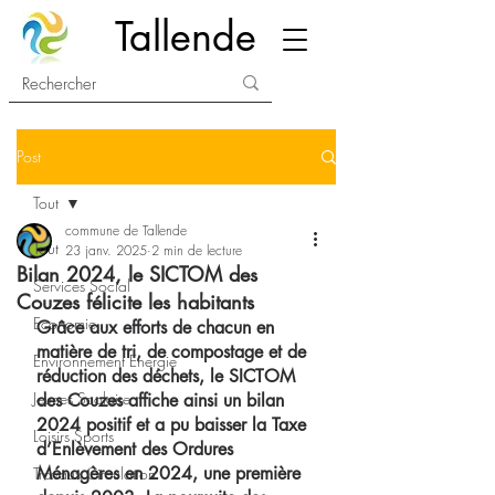
Tallende
Post
Tout
commune de Tallende
Tout
23 janv. 2025
2 min de lecture
Bilan 2024, le SICTOM des
Services Social
Couzes félicite les habitants
Economie
Grâce aux efforts de chacun en 
matière de tri, de compostage et de 
Environnement Energie
réduction des déchets, le SICTOM 
Jeunes Scolaire
des Couzes affiche ainsi un bilan 
2024 positif et a pu baisser la Taxe 
Loisirs Sports
d’Enlèvement des Ordures 
Ménagères en 2024, une première 
Travaux Circulation