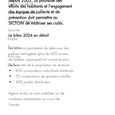
depuis 2003. La poursuite des 
Santé - Covid-19
efforts des habitants et l’engagement 
des équipes de collecte et de 
Culture Manifestations
prévention doit permettre au 
Urbanisme Habitat
SICTOM de maîtriser ses coûts.
Sécurité
Le bilan 2024 en détail
Emploi
Élections
Les solutions permettant de détourner des 
ordures ménagères (plus de 600 tonnes 
A la une
de matière organique) ont concerné plus 
Déchets
de la moitié de la population du territoire :
800 composteurs individuels distribués
50 composteurs de quartiers installés
400 poules distribuées.
Agents et élus se sont mobilisés sur de 
nombreux événements au cours de 
l’année. 