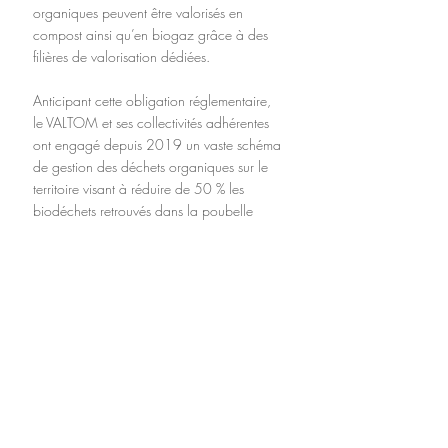
organiques peuvent être valorisés en 
compost ainsi qu’en biogaz grâce à des 
filières de valorisation dédiées.
Anticipant cette obligation réglementaire, 
le VALTOM et ses collectivités adhérentes 
ont engagé depuis 2019 un vaste schéma 
de gestion des déchets organiques sur le 
territoire visant à réduire de 50 % les 
biodéchets retrouvés dans la poubelle 
grise et de 12% les végétaux apportés en 
déchèterie. Afin d’atteindre ces objectifs, 
différentes solutions ont été mises en place 
pour détourner les biodéchets 
(compostage individuel ou collectif, 
collecte sélective…), mais également, en 
amont, pour en diminuer voire éviter la 
production (lutte contre le gaspillage 
alimentaire, sensibilisation aux pratiques 
de jardinage naturel, broyage des 