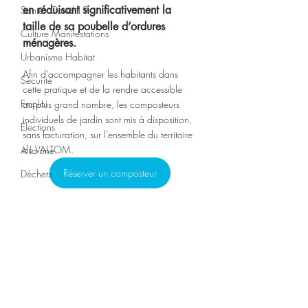
en réduisant significativement la 
Santé - Covid-19
taille de sa poubelle d’ordures 
Culture Manifestations
ménagères.
Urbanisme Habitat
Afin d’accompagner les habitants dans 
Sécurité
cette pratique et de la rendre accessible 
Emploi
au plus grand nombre, les composteurs 
individuels de jardin sont mis à disposition, 
Élections
sans facturation, sur l’ensemble du territoire 
du VALTOM. 
A la une
Réserver un composteur
Déchets