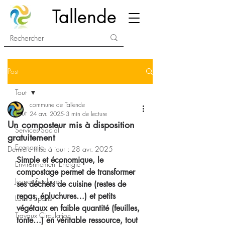
Tallende
Post
Tout
commune de Tallende
Tout
24 avr. 2025
3 min de lecture
Un composteur mis à disposition
Services Social
gratuitement
Economie
Dernière mise à jour :
28 avr. 2025
Simple et économique, le 
Environnement Energie
compostage permet de transformer 
Jeunes Scolaire
ses déchets de cuisine (restes de 
repas, épluchures…) et petits 
Loisirs Sports
végétaux en faible quantité (feuilles, 
Travaux Circulation
tonte…) en véritable ressource, tout 