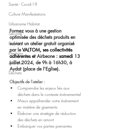
Santé - Covid-19
Culture Manifestations
Urbanisme Habitat
Formez vous à une gestion 
Sécurité
optimisée des déchets produits en 
Emploi
suivant un atelier gratuit organisé 
par le 
VALTOM, ses collectivités 
Élections
adhérentes et 
Airbeone
 : samedi 
13 
juillet 2024, de 9h à 16h30, à 
A la une
Aydat (place de l'Eglise)
.
Déchets
Objectifs de l'atelier :
Comprendre les enjeux liés aux 
déchets dans le contexte évènementiel
Mieux appréhender votre événement 
en matière de gisements
Élaborer une stratégie de réduction 
des déchets en amont
Embarquer vos parties prenantes