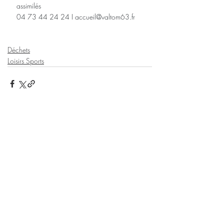
assimilés
04 73 44 24 24 I 
accueil@valtom63.fr
Déchets
Loisirs Sports
Posts récents
Voir tout