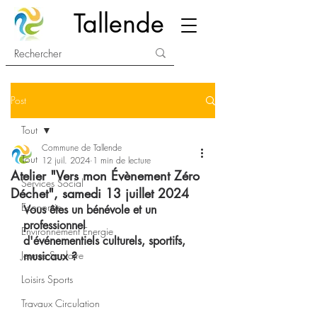
Tallende
Post
Tout
Commune de Tallende
Tout
12 juil. 2024
1 min de lecture
Atelier "Vers mon Évènement Zéro
Services Social
Déchet", samedi 13 juillet 2024
Economie
Vous êtes un bénévole et un 
professionnel 
Environnement Energie
d'événementiels culturels, sportifs, 
Jeunes Scolaire
musicaux ? 
Loisirs Sports
Travaux Circulation