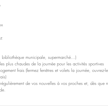
e 
ux 
z 
 
a, bibliothèque municipale, supermarché...) 
 les plus chaudes de la journée pour les activités sportives
gement frais (fermez fenêtres et volets la journée, ouvrez-les
rais)
régulièrement de vos nouvelles à vos proches et, dès que n
de.