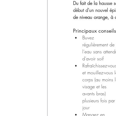
Déchets
Du fait de la h
ausse s
début d'un nouvel épi
de niveau orange, à 
Principaux conseils
Buvez 
régulièrement de 
l’eau sans attend
d’avoir soif
Rafraîchissez-vou
et mouillez-vous l
corps (au moins l
visage et les 
avants bras) 
plusieurs fois par
jour
Mangez en 