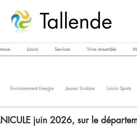
Tallende
unesse
Loisirs
Services
Vivre ensemble
Ma
Environnement Energie
Jeunes Scolaire
Loisirs Sports
estations
Urbanisme Habitat
Sécurité
Emploi
Élec
NICULE juin 2026, sur le départem