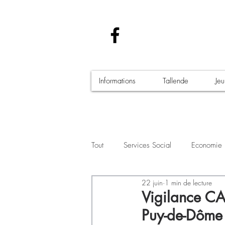
Informations
Tallende
Je
Tout
Services Social
Economie
22 juin
1 min de lecture
Santé - Covid-19
Culture Manif
Vigilance CA
Puy-de-Dôme