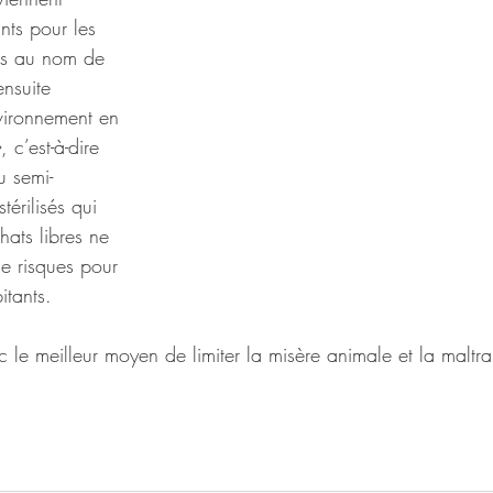
nts pour les 
fiés au nom de 
nsuite 
vironnement en 
, c’est-à-dire 
u semi-
térilisés qui 
chats libres ne 
de risques pour 
itants. 
nc le meilleur moyen de limiter la misère animale et la maltra