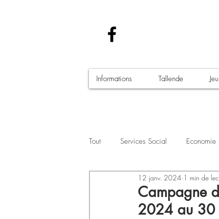
Informations
Tallende
Je
Tout
Services Social
Economie
12 janv. 2024
1 min de lec
Santé - Covid-19
Culture Manif
Campagne de s
2024 au 30 