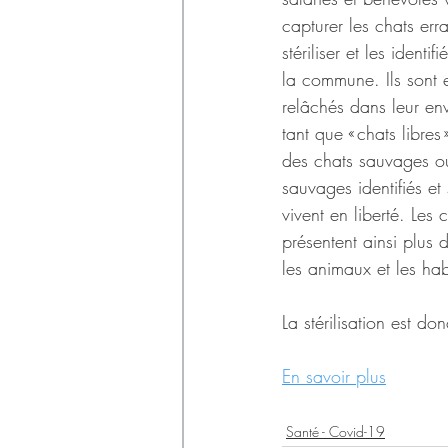
capturer les chats erra
stériliser et les identi
la commune. Ils sont e
relâchés dans leur en
tant que « chats libres »
des chats sauvages o
sauvages identifiés et s
vivent en liberté. Les 
présentent ainsi plus 
les animaux et les hab
La stérilisation est do
En savoir plus
Santé - Covid-19