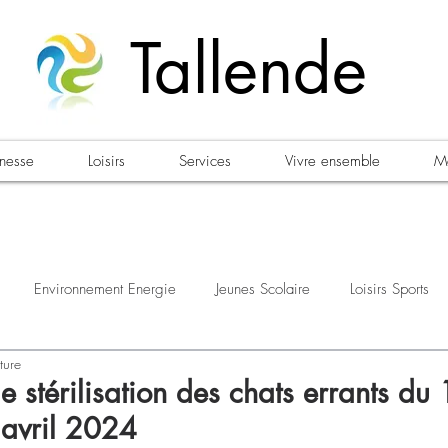
Tallende
unesse
Loisirs
Services
Vivre ensemble
Ma
Environnement Energie
Jeunes Scolaire
Loisirs Sports
ture
estations
Urbanisme Habitat
Sécurité
Emploi
Élec
térilisation des chats errants du 1
avril 2024