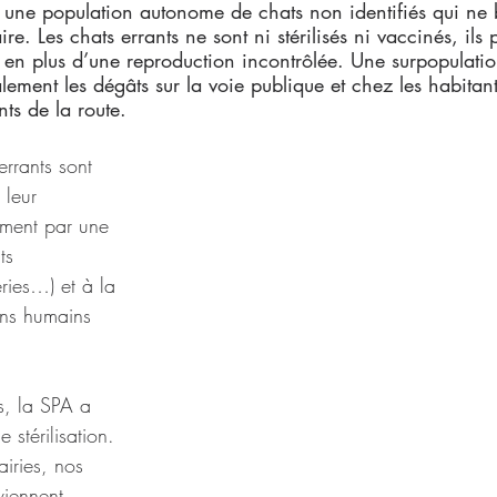
t une population autonome de chats non identifiés qui ne 
ire. Les chats errants ne sont ni stérilisés ni vaccinés, ils 
s en plus d’une reproduction incontrôlée. Une surpopulati
ement les dégâts sur la voie publique et chez les habitants
nts de la route.
errants sont 
 leur 
ment par une 
ts 
ries…) et à la 
ins humains 
s, la SPA a 
stérilisation. 
iries, nos 
viennent 