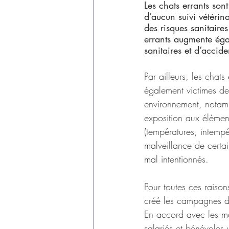
Déchets
Les chats errants son
d’aucun suivi vétérina
des risques sanitaire
errants augmente égal
sanitaires et d’accide
Par ailleurs, les chats 
également victimes de
environnement, notam
exposition aux élémen
(températures, intempé
malveillance de certa
mal intentionnés. 
Pour toutes ces raison
créé les campagnes de 
En accord avec les ma
salariés et bénévoles 