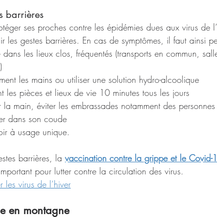
s barrières
otéger ses proches contre les épidémies dues aux virus de l’hi
r les gestes barrières. En cas de symptômes, il faut ainsi pe
dans les lieux clos, fréquentés (transports en commun, sall
)
ement les mains ou utiliser une solution hydro-alcoolique
 les pièces et lieux de vie 10 minutes tous les jours
er la main, éviter les embrassades notamment des personnes 
uer dans son coude
oir à usage unique.
tes barrières, la 
vaccination contre la grippe et le Covid-
portant pour lutter contre la circulation des virus.
r les virus de l’hiver
tie en montagne 