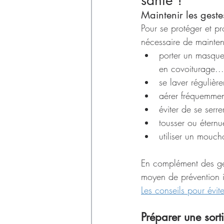
santé ! 
Maintenir les geste
Pour se protéger et pr
nécessaire de mainteni
porter un masque 
en covoiturage...
se laver régulièr
aérer fréquemment
éviter de se serr
tousser ou étern
utiliser un mouch
En complément des ges
moyen de prévention im
Les conseils pour évite
Préparer une sor