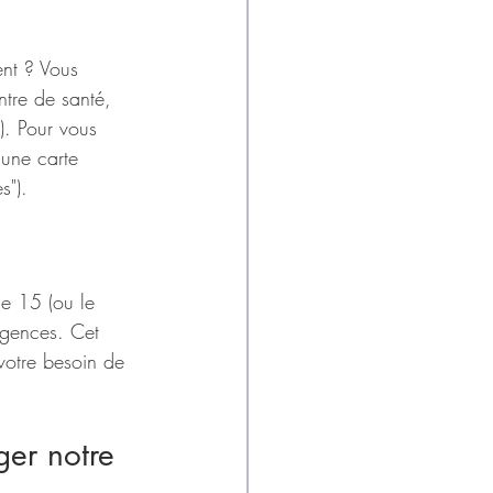
ent ? Vous 
ntre de santé, 
. Pour vous 
 une carte 
s").
le 15 (ou le 
rgences. Cet 
votre besoin de 
ger notre 