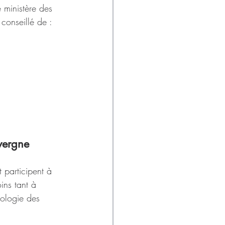
 ministère des 
 conseillé de :
vergne 
 participent à 
ins tant à 
tologie des 