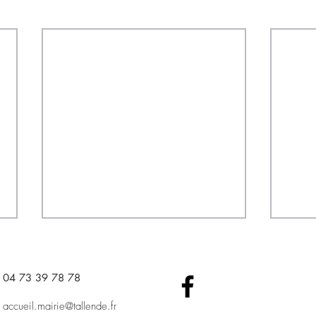
04 73 39 78 78​
accueil.mairie@tallende.fr