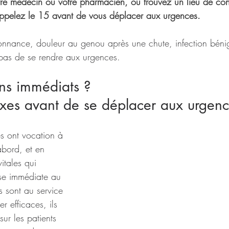
re médecin ou votre pharmacien, ou trouvez un lieu de cons
appelez le 15 avant de vous déplacer aux urgences.
nnance, douleur au genou après une chute, infection bénig
nt pas de se rendre aux urgences.
ns immédiats ? 
exes avant de se déplacer aux urgen
es ont vocation à 
bord, et en 
vitales qui 
se immédiate au 
s sont au service 
r efficaces, ils 
sur les patients 