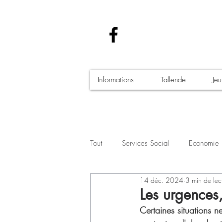
Informations
Tallende
Je
Tout
Services Social
Economie
14 déc. 2024
3 min de lec
Santé - Covid-19
Culture Manif
Les urgences,
Certaines situations n