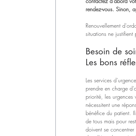
Déchets
contactez d'abord vot
rendez-vous. Sinon, 
Renouvellement d'ordo
situations ne justifie
Besoin de soi
Les bons réfl
Les services d’urgenc
prendre en charge d’a
priorité, les urgences 
nécessitent une répon
bénéfice du patient. Il
de tous mais pour reste
doivent se concentrer 