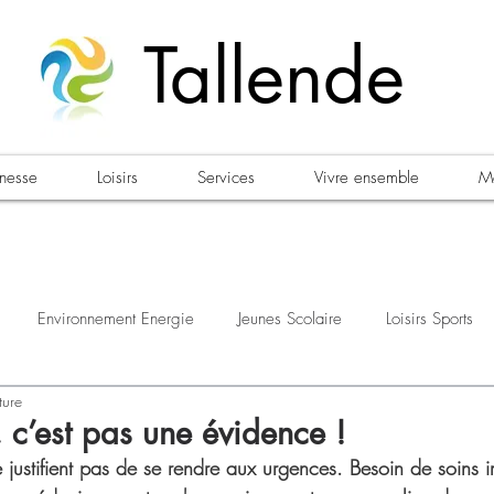
Tallende
unesse
Loisirs
Services
Vivre ensemble
Ma
Environnement Energie
Jeunes Scolaire
Loisirs Sports
ture
estations
Urbanisme Habitat
Sécurité
Emploi
Élec
 c’est pas une évidence !
e justifient pas de se rendre aux urgences. Besoin de soins 