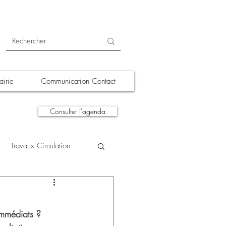
irie
Communication Contact
Consulter l'agenda
Travaux Circulation
tions
A la une
immédiats ? 