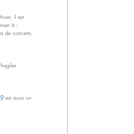
ver, il est 
nser à :
es de concerts, 
fragiles
19
est aussi un 