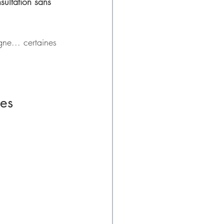
ultation sans 
ne... certaines 
ces