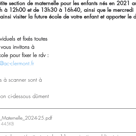
etite section de maternelle pour les enfants nés en 2021 au
h à 12h00 et de 13h30 à 16h40, ainsi que le mercredi
nsi visiter la future école de votre enfant et apporter le 
iduels et fixés toutes 
vous invitons à 
ole pour fixer le rdv :
@ac-clermont.fr
s à scanner sont à 
ption ci-dessous dûment 
on_Maternelle_2024-25
.pdf
• 445KB