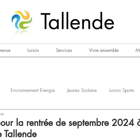
Tallende
unesse
Loisirs
Services
Vivre ensemble
Ma
Environnement Energie
Jeunes Scolaire
Loisirs Sports
ure
estations
Urbanisme Habitat
Sécurité
Emploi
Élec
pour la rentrée de septembre 2024 à
e Tallende