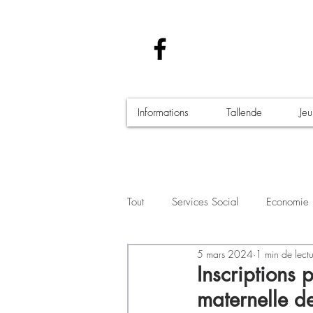
Informations
Tallende
Je
Tout
Services Social
Economie
5 mars 2024
1 min de lect
Santé - Covid-19
Culture Manif
Inscriptions 
maternelle d