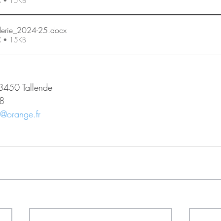
X • 15KB
rderie_2024-25
.docx
X • 15KB
63450 Tallende
8​
e@orange.fr