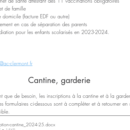
et de santé attestant des 11 vaccinations obligatoires  
et de famille
e domicile (facture EDF ou autre)  
ement en cas de séparation des parents  
radiation pour les enfants scolarisés en 2023-2024.
@ac-clermont.fr
Cantine, garderie
t que de besoin, les inscriptions à la cantine et à la garde
s formulaires ci-dessous sont à compléter et à retourner en 
ible.
ription-cantine_2024-25
.docx