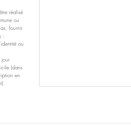
tre réalisé 
mmune ou 
as, fournir 
 :
’identité ou 
 jour
micile (dans 
ription en 
t).