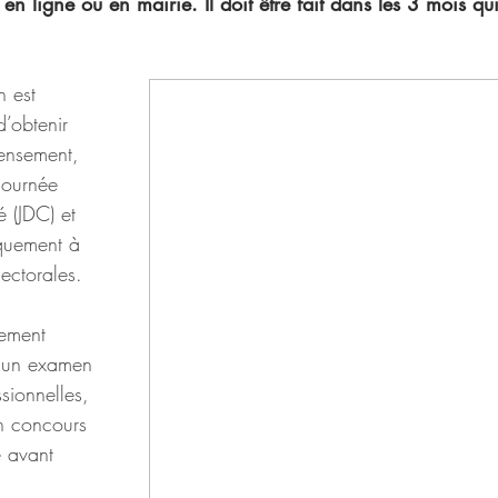
en ligne ou en mairie. Il doit être fait dans les 3 mois qui
n est 
d’obtenir 
censement, 
Journée 
 (JDC) et 
iquement à 
lectorales.
sement 
à un examen 
sionnelles, 
n concours 
e avant 