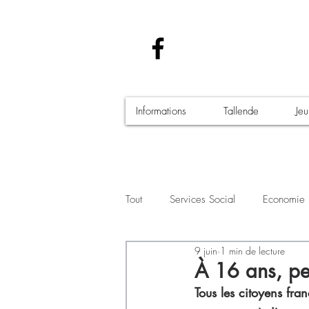
Informations
Tallende
Je
Tout
Services Social
Economie
9 juin
1 min de lecture
Santé - Covid-19
Culture Manif
À 16 ans, pe
Tous les citoyens fra