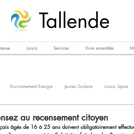
Tallende
unesse
Loisirs
Services
Vivre ensemble
Ma
Environnement Energie
Jeunes Scolaire
Loisirs Sports
estations
Urbanisme Habitat
Sécurité
Emploi
Élec
nsez au recensement citoyen
nçais âgés de 16 à 25 ans doivent obligatoirement effectue