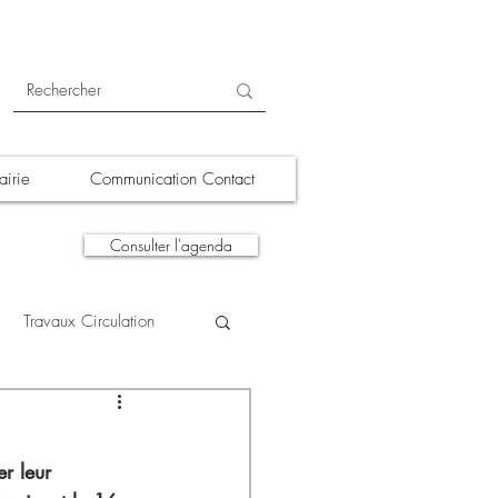
irie
Communication Contact
Consulter l'agenda
Travaux Circulation
tions
A la une
r leur 