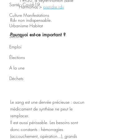
19h30, à Veyre-Monton (salle 
Santé - Covid-19
Harmonia) > 
prendre rdv
Culture Manifestations
Rdv non indispensable.
Urbanisme Habitat
Pourquoi est-ce important ? 
Sécurité
Emploi
Élections
A la une
Déchets
Le sang est une denrée précieuse : aucun 
médicament de synthèse ne peut le 
remplacer. 
Il est aussi périssable. Les besoins sont 
donc constants : hémorragies 
(accouchement, opération...), grands 