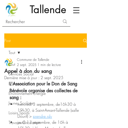
Tallende
Post
Tout
Commune de Tallende
Tout
2 sept. 2025
1 min de lecture
Appel à don du sang
Services Social
Dernière mise à jour :
2 sept. 2025
Economie
L'Association pour le Don de Sang 
Bénévole organise des collectes de 
Environnement Energie
sang :
Jeunes Scolaire
mercredi 3 septembre, de16h30 à 
19h30, à Saint-Amant-Tallende (salle 
Loisirs Sports
Dourif) > 
prendre rdv
jeudi 11 septembre, de 16h à 
Travaux Circulation