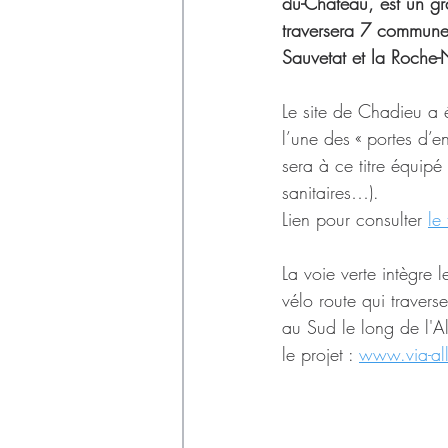
Déchets
du-Château, est un gr
traversera 7 commune
Sauvetat et la Roche-
Le site de Chadieu a 
l’une des « portes d’ent
sera à ce titre équipé
sanitaires…). 
Lien pour consulter 
le
La voie verte intègre l
vélo route qui traver
au Sud le long de l'All
le projet : 
www.via-all