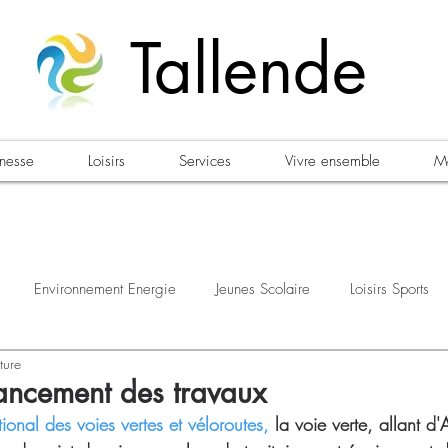
Tallende
unesse
Loisirs
Services
Vivre ensemble
Ma
Environnement Energie
Jeunes Scolaire
Loisirs Sports
ture
estations
Urbanisme Habitat
Sécurité
Emploi
Élec
lancement des travaux
onal des voies vertes et véloroutes, 
la voie verte, allant d'