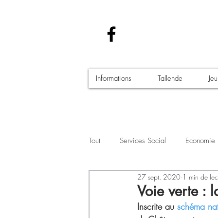
Informations
Tallende
Je
Tout
Services Social
Economie
27 sept. 2020
1 min de lec
Santé - Covid-19
Culture Manif
Voie verte : 
Inscrite au 
schéma nati