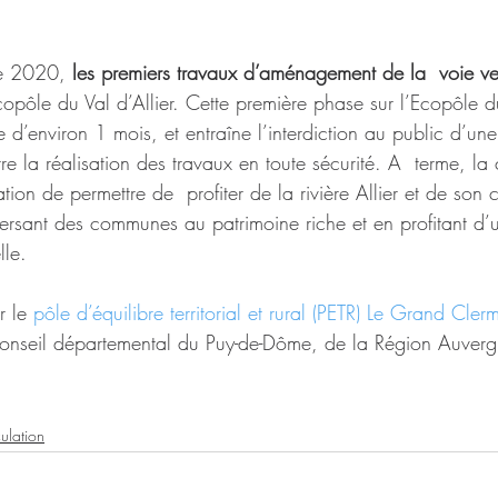
e 2020, 
les premiers travaux d’aménagement de la  voie ve
’Ecopôle du Val d’Allier. Cette première phase sur l’Ecopôle du
d’environ 1 mois, et entraîne l’interdiction au public d’une
re la réalisation des travaux en toute sécurité. A  terme, la 
tion de permettre de  profiter de la rivière Allier et de son 
versant des communes au patrimoine riche et en profitant d’u
le. 
r le 
pôle d’équilibre territorial et rural (PETR) Le Grand Cler
Conseil départemental du Puy-de-Dôme, de la Région Auverg
 
ulation