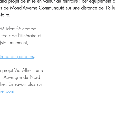
and projet de mise en valeur du territoire : cet équipement
s de Mond’Arverne Communauté sur une distance de 13 km
Noire.
été identifié comme 
rée » de l'itinéraire et 
 (stationnement, 
 tracé du parcours
.
e projet Via Allier : une 
se l'Auvergne du Nord 
ier. En savoir plus sur 
ier.com