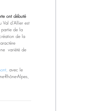
rte ont débuté
 Val d’Allier est 
 partie de la 
création de la 
caractère 
ne  variété de 
mont,
 avec le 
ne-Rhône-Alpes, 