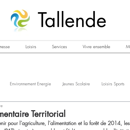
Tallende
unesse
Loisirs
Services
Vivre ensemble
Ma
Environnement Energie
Jeunes Scolaire
Loisirs Sports
re
estations
Urbanisme Habitat
Sécurité
Emploi
Élec
mentaire Territorial
nir pour l’agriculture, l’alimentation et la forêt de 2014, les