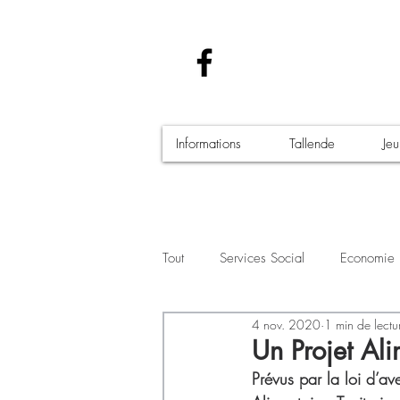
Informations
Tallende
Je
Tout
Services Social
Economie
4 nov. 2020
1 min de lectu
Santé - Covid-19
Culture Manif
Un Projet Ali
Prévus par la loi d’ave