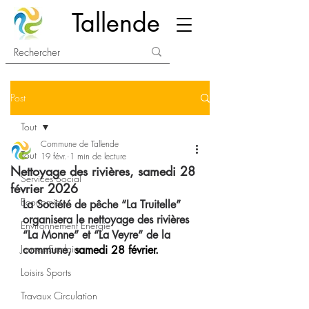
Tallende
Post
Tout
Commune de Tallende
Tout
19 févr.
1 min de lecture
Nettoyage des rivières, samedi 28
Services Social
février 2026
Economie
La Société de pêche “La Truitelle” 
organisera le nettoyage des rivières 
Environnement Energie
“La Monne” et “La Veyre” de la 
Jeunes Scolaire
commune, 
samedi 28 février.
Loisirs Sports
Travaux Circulation