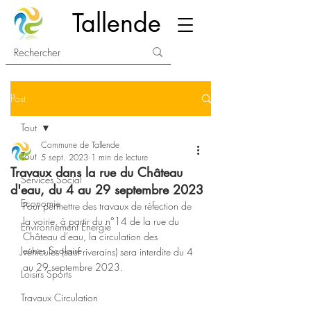
Tallende
Post
Tout
Commune de Tallende
Tout
5 sept. 2023
1 min de lecture
Travaux dans la rue du Château
Services Social
d'eau, du 4 au 29 septembre 2023
Economie
Pour permettre des travaux de réfection de 
la voirie, à partir du n°14 de la rue du 
Environnement Energie
Château d'eau, la circulation des 
Jeunes Scolaire
véhicules (sauf riverains) sera interdite du 4 
au 29 septembre 2023.
Loisirs Sports
Travaux Circulation