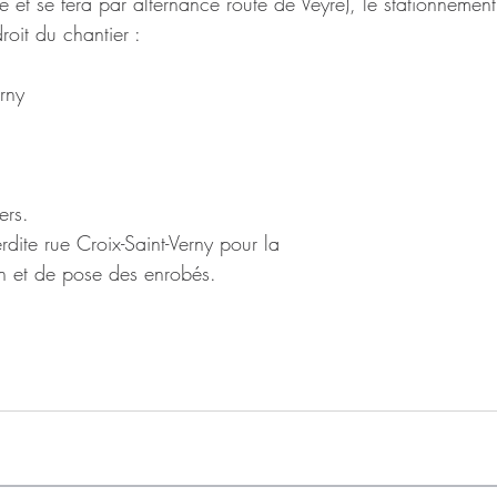
ie et se fera par alternance route de Veyre), le stationnement i
droit du chantier :
erny
ers.
erdite rue Croix-Saint-Verny pour la 
n et de pose des enrobés. 