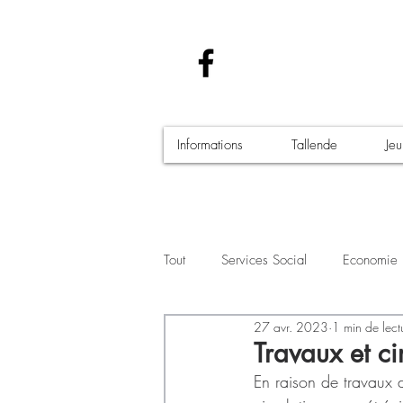
Informations
Tallende
Je
Tout
Services Social
Economie
27 avr. 2023
1 min de lect
Santé - Covid-19
Culture Manif
Travaux et ci
En raison de travaux 