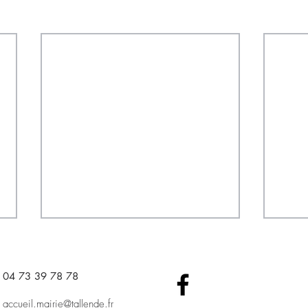
04 73 39 78 78​
accueil.mairie@tallende.fr