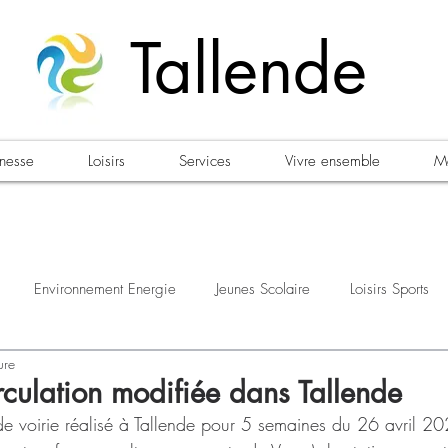
Tallende
unesse
Loisirs
Services
Vivre ensemble
Ma
Environnement Energie
Jeunes Scolaire
Loisirs Sports
ure
estations
Urbanisme Habitat
Sécurité
Emploi
Élec
rculation modifiée dans Tallende
de voirie réalisé à Tallende pour 5 semaines du 26 avril 20