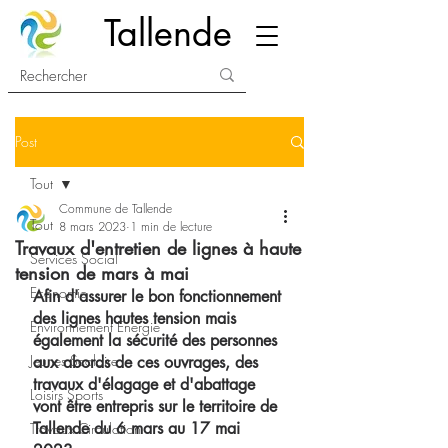
Tallende
Post
Tout
Commune de Tallende
Tout
8 mars 2023
1 min de lecture
Travaux d'entretien de lignes à haute
Services Social
tension de mars à mai
Economie
Afin d'assurer le bon fonctionnement 
des lignes hautes tension mais 
Environnement Energie
également la sécurité des personnes 
Jeunes Scolaire
aux abords de ces ouvrages, des 
travaux d'élagage et d'abattage 
Loisirs Sports
vont être entrepris sur le territoire de 
Tallende du 6 mars au 17 mai 
Travaux Circulation