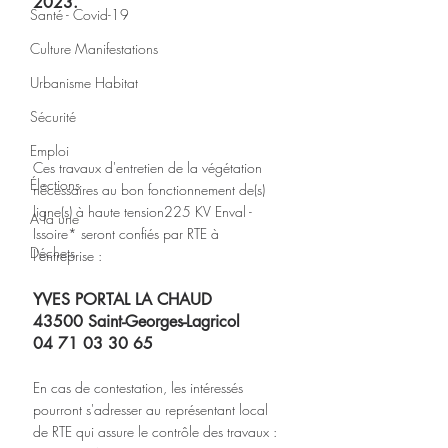
2023.
Santé - Covid-19
Culture Manifestations
Urbanisme Habitat
Sécurité
Emploi
Ces travaux d'entretien de la végétation 
Élections
nécessaires au bon fonctionnement de(s) 
ligne(s) à haute tension225 KV Enval - 
A la une
Issoire* seront confiés par RTE à 
Déchets
l'entreprise : 
YVES PORTAL LA CHAUD 
43500 Saint-Georges-Lagricol
04 71 03 30 65 
En cas de contestation, les intéressés 
pourront s'adresser au représentant local 
de RTE qui assure le contrôle des travaux : 