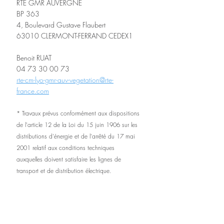
RTE GMR AUVERGNE 
BP 363 
4, Boulevard Gustave Flaubert 
63010 CLERMONT-FERRAND CEDEX1 
Benoit RUAT 
04 73 30 00 73
rte-cm-lyo-gmr-auv-vegetation@rte-
france.com
* Travaux prévus conformément aux dispositions 
de l'article 12 de la Loi du 15 juin 1906 sur les 
distributions d'énergie et de l'arrêté du 17 mai 
2001 relatif aux conditions techniques 
auxquelles doivent satisfaire les lignes de 
transport et de distribution électrique.