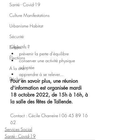
Santé - Covid-19
Culture Manifestations
Urbanisme Habitat
Sécurité
Objectifs ?
Emploi
prévenir la perte d'équilibre
Élections
conserver une activité physique 
adaptée
A la une
apprendre à se relever...
Déchets
Pour en savoir plus, une réunion 
d'information est organisée mardi 
18 octobre 2022, de 15h à 16h, à 
la salle des fêtes de Tallende.
Contact :
Cécile Charreire I 06 45 89 16 
62
Services Social
Santé - Covid-19