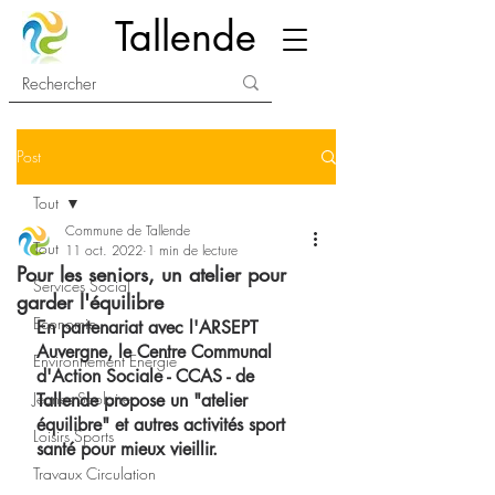
Tallende
Post
Tout
Commune de Tallende
Tout
11 oct. 2022
1 min de lecture
Pour les seniors, un atelier pour
Services Social
garder l'équilibre
Economie
En partenariat avec l'ARSEPT 
Auvergne, le Centre Communal 
Environnement Energie
d'Action Sociale - CCAS - de 
Jeunes Scolaire
Tallende propose un "atelier 
équilibre" et autres activités sport 
Loisirs Sports
santé pour mieux vieillir. 
Travaux Circulation