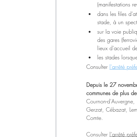
(manifestations re
dans les files d’
stade, à un spect
sur la voie publi
des gares (ferrov
lieux d’accueil d
les stades lorsque
Consulter 
l'arrêté pré
Depuis le 27 novembre
communes de plus de
Cournon-d’Auvergne, R
Gerzat, Cébazat, Lem
Comte.
Consulter 
l'arrêté pré