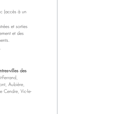
ic (accès à un 
rées et sorties 
nement et des 
ments.
.
res-villes des 
t-Ferrand, 
ont, Aubière, 
 Cendre, Vic-le-