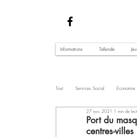
Informations
Tallende
Je
Tout
Services Social
Economie
27 nov. 2021
1 min de lec
Santé - Covid-19
Culture Manif
Port du masq
centres-villes