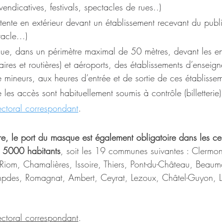
vendicatives, festivals, spectacles de rues..)
attente en extérieur devant un établissement recevant du publ
acle...)
que, dans un périmètre maximal de 50 mètres, devant les ent
iaires et routières) et aéroports, des établissements d’enseig
e mineurs, aux heures d’entrée et de sortie de ces établisse
 les accès sont habituellement soumis à contrôle (billetterie)
fectoral correspondant
.
, le port du masque est également obligatoire dans les cent
 5000 habitants
, soit les 19 communes suivantes : Clermon
iom, Chamalières, Issoire, Thiers, Pont-du-Château, Beaum
pdes, Romagnat, Ambert, Ceyrat, Lezoux, Châtel-Guyon, Le
fectoral correspondant
.