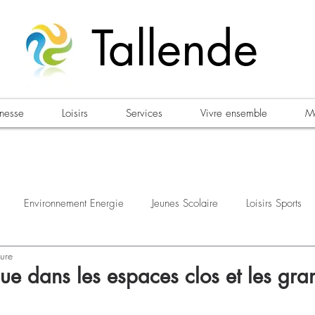
Tallende
unesse
Loisirs
Services
Vivre ensemble
Ma
Environnement Energie
Jeunes Scolaire
Loisirs Sports
ture
estations
Urbanisme Habitat
Sécurité
Emploi
Élec
ue dans les espaces clos et les gra