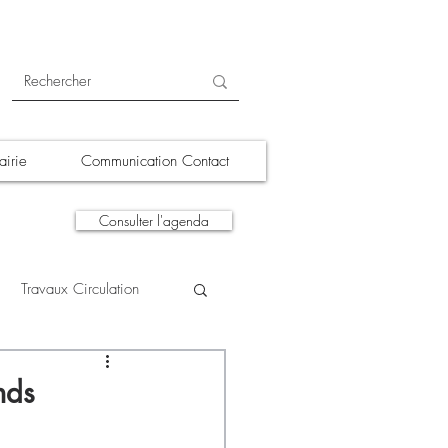
irie
Communication Contact
Consulter l'agenda
Travaux Circulation
tions
A la une
nds