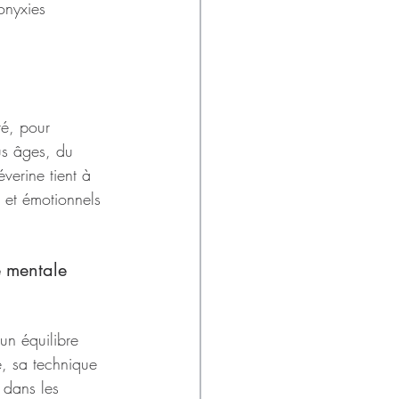
onyxies 
té, pour 
ous âges, du 
verine tient à 
 et émotionnels 
e mentale 
un équilibre 
e, sa technique 
 dans les 