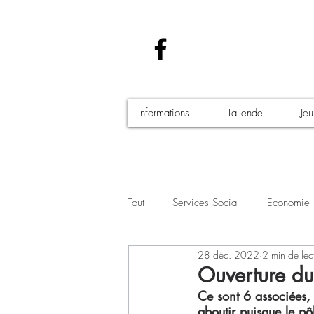
Informations
Tallende
Je
Tout
Services Social
Economie
28 déc. 2022
2 min de lec
Santé - Covid-19
Culture Manif
Ouverture du
Ce sont 6 associées, 
aboutir puisque le pô