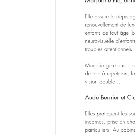
Marjorine Pic, orth
Elle assure le dépista
renouvellement de lune
enfants de tout âge (b
neurovisuelle d'enfants
troubles attentionnels.
Marjorie gère aussi la
de tête à répétition, l
vision double...
Aude Bernier et Cl
Elles pratiquent les s
incarnés, prise en ch
particuliers. Au cabin