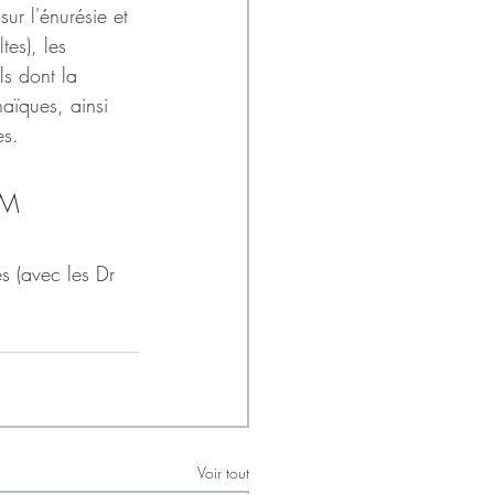
sur l'énurésie et 
tes), les 
ls dont la 
haïques, ainsi 
es.
UM 
s (avec les Dr 
Voir tout