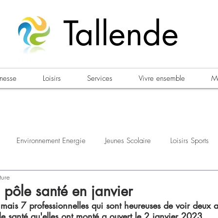
Tallende
unesse
Loisirs
Services
Vivre ensemble
Ma
Environnement Energie
Jeunes Scolaire
Loisirs Sports
ture
estations
Urbanisme Habitat
Sécurité
Emploi
Élec
 pôle santé en janvier
mais 7 professionnelles qui sont heureuses de voir deux a
le santé qu'elles ont monté a ouvert le 2 janvier 2023. 