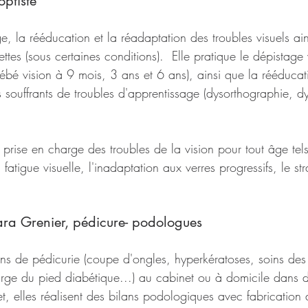
optiste
ge, la rééducation et la réadaptation des troubles visuels ain
ttes (sous certaines conditions).  Elle pratique le dépistage 
ébé vision à 9 mois, 3 ans et 6 ans), ainsi que la rééducat
 souffrants de troubles d'apprentissage (dysorthographie, dysl
 prise en charge des troubles de la vision pour tout âge te
a fatigue visuelle, l'inadaptation aux verres progressifs, le st
ara Grenier, pédicure- podologues
oins de pédicurie (coupe d'ongles, hyperkératoses, soins des
arge du pied diabétique...) au cabinet ou à domicile dans 
et, elles réalisent des bilans podologiques avec fabrication