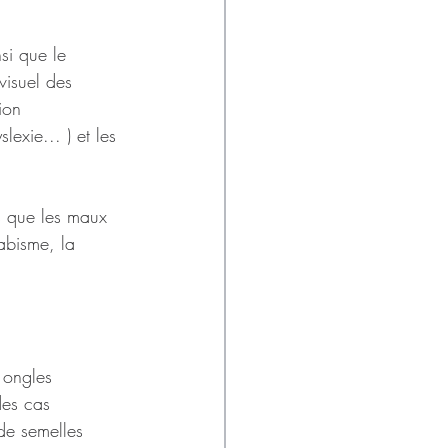
si que le 
visuel des 
ion 
exie... ) et les 
ls que les maux 
rabisme, la 
 ongles 
des cas 
 de semelles 