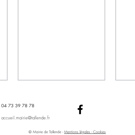
04 73 39 78 78​
accueil.mairie@tallende.fr
© Mairie de Tallende -
Mentions légales - Cookies