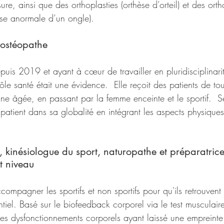
re, ainsi que des orthoplasties (orthèse d’orteil) et des orth
sse anormale d’un ongle). 
ostéopathe 
epuis 2019 et ayant à cœur de travailler en pluridisciplinari
pôle santé était une évidence.  Elle reçoit des patients de t
ne âgée, en passant par la femme enceinte et le sportif.  Sé
patient dans sa globalité en intégrant les aspects physiques
, kinésiologue du sport, naturopathe et préparatric
t niveau
compagner les sportifs et non sportifs pour qu'ils retrouvent 
tentiel. Basé sur le biofeedback corporel via le test musculair
r les dysfonctionnements corporels ayant laissé une empreinte