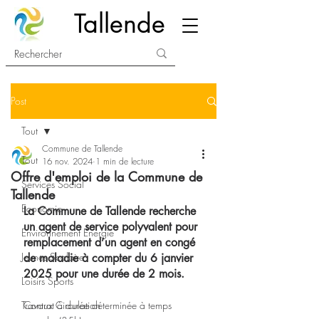
Tallende
Post
Tout
Commune de Tallende
Tout
16 nov. 2024
1 min de lecture
Offre d'emploi de la Commune de
Services Social
Tallende
Economie
La Commune de Tallende recherche 
un agent de service polyvalent pour 
Environnement Energie
remplacement d’un agent en congé 
Jeunes Scolaire
de maladie à compter du 6 janvier 
2025 pour une durée de 2 mois.
Loisirs Sports
Travaux Circulation
Contrat à durée déterminée à temps 