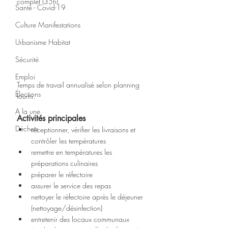
complet (35h). 
Santé - Covid-19
Culture Manifestations
Urbanisme Habitat
Sécurité
Emploi
Temps de travail annualisé selon planning 
Élections
fourni.
A la une
Activités principales
Déchets
réceptionner, vérifier les livraisons et 
contrôler les températures
remettre en températures les 
préparations culinaires
préparer le réfectoire
assurer le service des repas
nettoyer le réfectoire après le déjeuner 
(nettoyage/désinfection)
entretenir des locaux communaux 