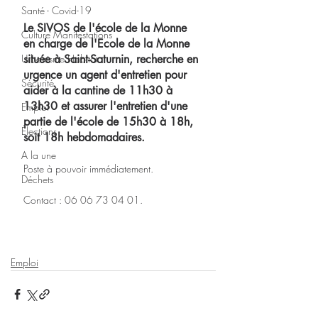
Santé - Covid-19
Le SIVOS de l'école de la Monne 
Culture Manifestations
en charge de l'Ecole de la Monne 
située à Saint-Saturnin, recherche en 
Urbanisme Habitat
urgence un agent d'entretien pour 
Sécurité
aider à la cantine de 11h30 à 
13h30 et assurer l'entretien d'une 
Emploi
partie de l'école de 15h30 à 18h, 
Élections
soit 18h hebdomadaires.
A la une
Poste à pouvoir immédiatement.
Déchets
Contact : 06 06 73 04 01.
Emploi