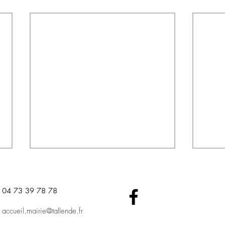
04 73 39 78 78​
accueil.mairie@tallende.fr