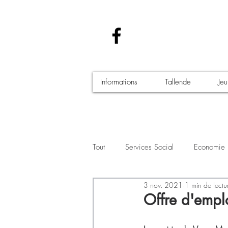
Informations
Tallende
Je
Tout
Services Social
Economie
3 nov. 2021
1 min de lectu
Santé - Covid-19
Culture Manif
Offre d'empl