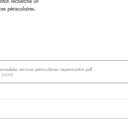
nton recherche un 
es périscolaires.
ponsables services periscolaires veyre-monton
.pdf
• 246KB