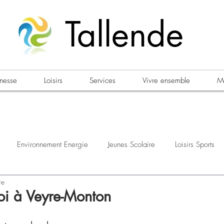
Tallende
unesse
Loisirs
Services
Vivre ensemble
Ma
Environnement Energie
Jeunes Scolaire
Loisirs Sports
re
estations
Urbanisme Habitat
Sécurité
Emploi
Élec
oi à Veyre-Monton