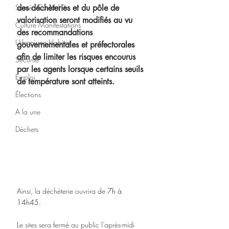
Santé - Covid-19
des déchèteries et du pôle de 
valorisation seront modifiés au vu 
Culture Manifestations
des recommandations 
Urbanisme Habitat
gouvernementales et préfectorales 
afin de limiter les risques encourus 
Sécurité
par les agents lorsque certains seuils 
Emploi
de température sont atteints.
Élections
A la une
Déchets
Ainsi, la déchèterie ouvrira de
 7h à 
14h45. 
L
e sites sera fermé au public l’après-midi 