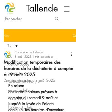
Tallende
Post
Tout
Commune de Tallende
Tout
8 août 2025
1 min de lecture
Modification temporaires des
Services Social
horaires de la déchèterie à compter
Economie
du 9 août 2025
Dernière mise à jour :
8 août 2025
Environnement Energie
En raison 
Jeunes Scolaire
des fortes chaleurs prévues à 
compter du samedi 9 août et 
Loisirs Sports
jusqu'à la levée de l'alerte 
Travaux Circulation
canicule, les horaires d’ouverture 