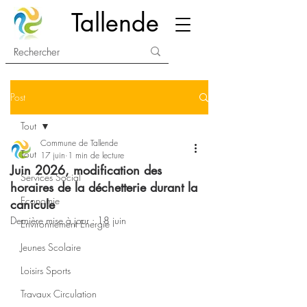
Tallende
Post
Tout
Commune de Tallende
Tout
17 juin
1 min de lecture
Juin 2026, modification des
Services Social
horaires de la déchetterie durant la
Economie
canicule
Dernière mise à jour :
18 juin
Environnement Energie
Jeunes Scolaire
Loisirs Sports
Travaux Circulation