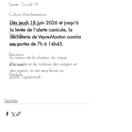
Santé - Covid-19
Culture Manifestations
Dès jeudi 18 juin 2026 et jusqu'à 
Urbanisme Habitat
la levée de l'alerte canicule, la 
Sécurité
déchèterie de Veyre-Monton ouvrira 
ses portes de 7h à 14h45. 
Emploi
Élections
En raison de la chaleur, du risque 
d'incendie et de malaise des usagers et 
A la une
des agents, le site sera fermé au 
Déchets
public l’après-midi. 
Déchets