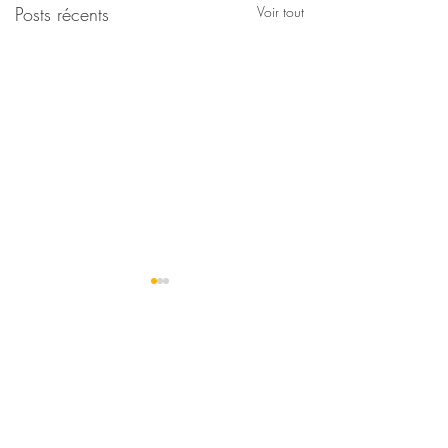
Posts récents
Voir tout
Distribution de
Déchèterie de Veyr