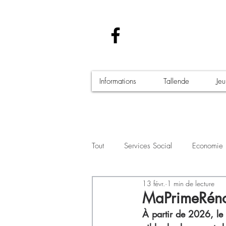
Informations
Tallende
Je
Tout
Services Social
Economie
13 févr.
1 min de lecture
Santé - Covid-19
Culture Manif
MaPrimeRénov
À partir de 2026, le