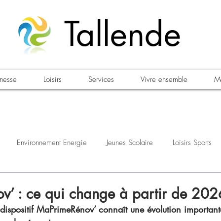
Tallende
unesse
Loisirs
Services
Vivre ensemble
Ma
Environnement Energie
Jeunes Scolaire
Loisirs Sports
estations
Urbanisme Habitat
Sécurité
Emploi
Élec
’ : ce qui change à partir de 202
 dispositif MaPrimeRénov’ connaît une évolution important