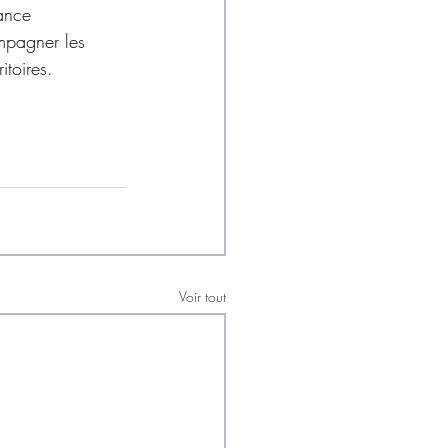
ance 
ompagner les 
itoires.
Voir tout